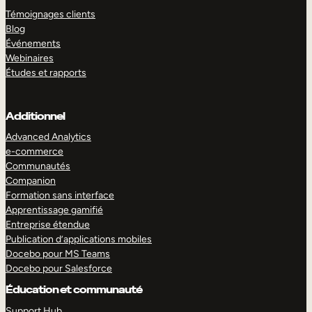
Témoignages clients
Blog
Événements
Webinaires
Études et rapports
Additionnel
Advanced Analytics
e-commerce
Communautés
Companion
Formation sans interface
Apprentissage gamifié
Entreprise étendue
Publication d’applications mobiles
Docebo pour MS Teams
Docebo pour Salesforce
Éducation et communauté
Support Hub