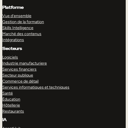
Platforme
Vue d’ensemble
Gestion de la formation
Skills Intelligence
Marché des contenus
Intégrations
Secteurs
Logiciels
Industrie manufacturiere
Services financiers
Secteur publique
Commerce de détail
Services informatiques et techniques
Santé
Éducation
Hôtellerie
Restaurants
IA