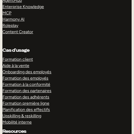
AgentHub
Enterprise Knowledge
MCP
Harmony AI
Roleplay
Content Creator
Cas d’usage
Formation client
Aide à la vente
Onboarding des employés
Formation des employés
Formation à la conformité
Formation des partenaires
Formation des adhérents
Formation première ligne
Planification des effectifs
Upskilling & reskilling
Mobilité interne
Resources