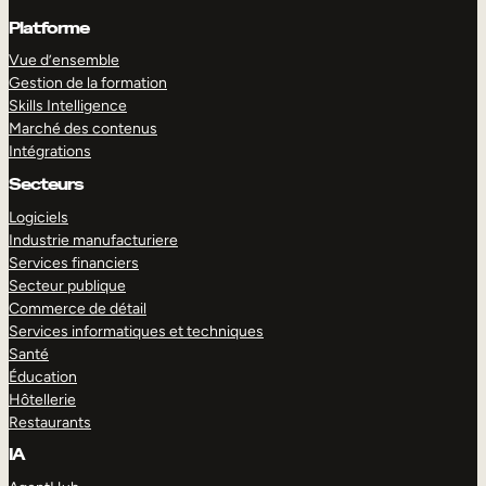
Platforme
Vue d’ensemble
Gestion de la formation
Skills Intelligence
Marché des contenus
Intégrations
Secteurs
Logiciels
Industrie manufacturiere
Services financiers
Secteur publique
Commerce de détail
Services informatiques et techniques
Santé
Éducation
Hôtellerie
Restaurants
IA