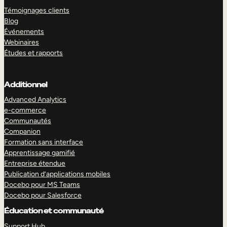
Témoignages clients
Blog
Événements
Webinaires
Études et rapports
Additionnel
Advanced Analytics
e-commerce
Communautés
Companion
Formation sans interface
Apprentissage gamifié
Entreprise étendue
Publication d’applications mobiles
Docebo pour MS Teams
Docebo pour Salesforce
Éducation et communauté
Support Hub