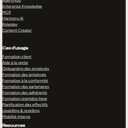
AgentHub
Enterprise Knowledge
MCP
Harmony AI
Roleplay
Content Creator
Cas d’usage
Formation client
Aide à la vente
Onboarding des employés
Formation des employés
Formation à la conformité
Formation des partenaires
Formation des adhérents
Formation première ligne
Planification des effectifs
Upskilling & reskilling
Mobilité interne
Resources