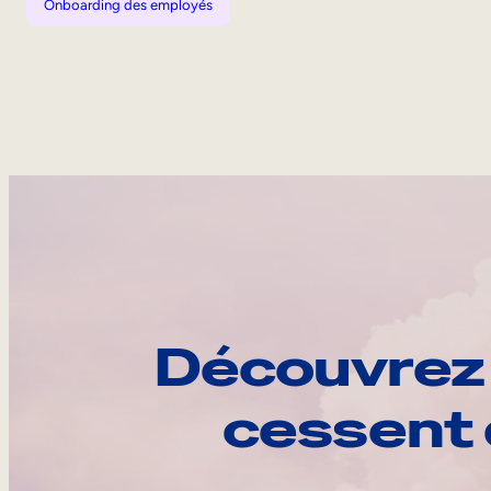
Onboarding des employés
Découvrez 
cessent 