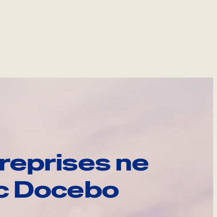
reprises ne
ec Docebo