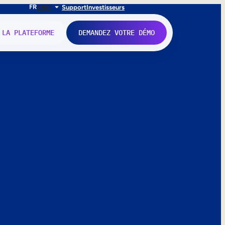
FR
EN
IT
Support
Investisseurs
 LA PLATEFORME
DEMANDEZ VOTRE DÉMO
nne.