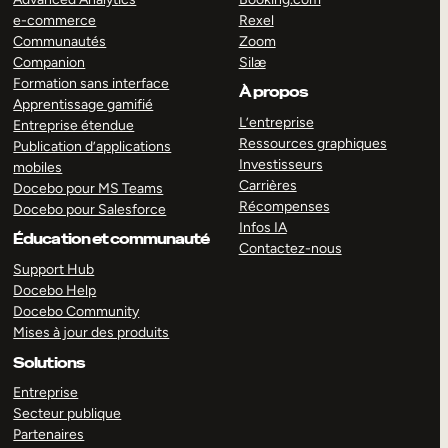
e-commerce
Rexel
Communautés
Zoom
Companion
Silæ
Formation sans interface
À propos
Apprentissage gamifié
L’entreprise
Entreprise étendue
Ressources graphiques
Publication d’applications
Investisseurs
mobiles
Carrières
Docebo pour MS Teams
Récompenses
Docebo pour Salesforce
Infos IA
Éducation et communauté
Contactez-nous
Support Hub
Docebo Help
Docebo Community
Mises à jour des produits
Solutions
Entreprise
Secteur publique
Partenaires