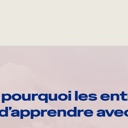
pourquoi les ent
d’apprendre av