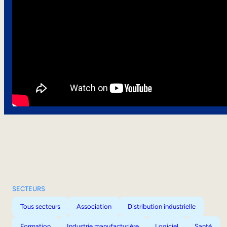
SECTEURS
Tous secteurs
Association
Distribution industrielle
Formation
Industrie manufacturière
Logiciel
Santé