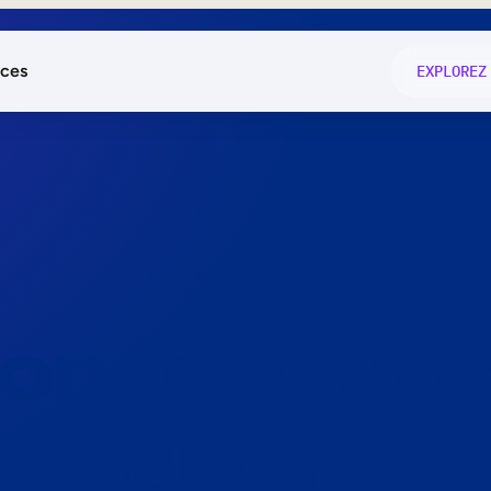
ces
EXPLOREZ
és
on fonctio
té
e
 preuve.