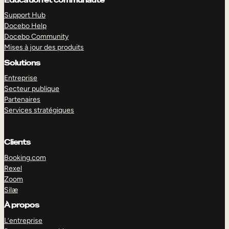
Support Hub
Docebo Help
Docebo Community
Mises à jour des produits
Solutions
Entreprise
Secteur publique
Partenaires
Services stratégiques
Clients
Booking.com
Rexel
Zoom
EXPLORER
DÉMO
Silæ
À propos
L’entreprise