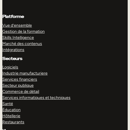
Platforme
Vue d’ensemble
Gestion de la formation
Skills Intelligence
Marché des contenus
Intégrations
Secteurs
Logiciels
Industrie manufacturiere
Services financiers
Secteur publique
Commerce de détail
Services informatiques et techniques
Santé
Éducation
Hôtellerie
Restaurants