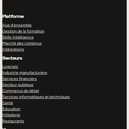
Platforme
Vue d’ensemble
Gestion de la formation
Skills Intelligence
Marché des contenus
Intégrations
Secteurs
Logiciels
Industrie manufacturiere
Services financiers
Secteur publique
Commerce de détail
Services informatiques et techniques
Santé
Éducation
Hôtellerie
Restaurants