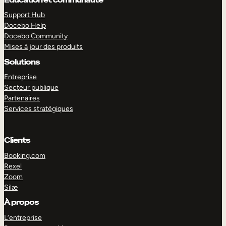
Support Hub
Docebo Help
Docebo Community
Mises à jour des produits
Solutions
Entreprise
Secteur publique
Partenaires
Services stratégiques
Clients
Booking.com
Rexel
Zoom
EXPLORER
DÉMO
Silæ
À propos
L’entreprise