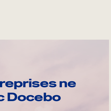
reprises ne
ec Docebo