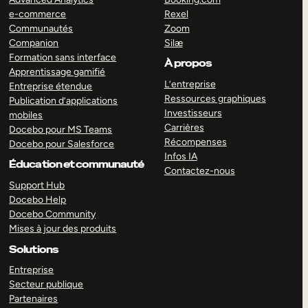
e-commerce
Rexel
Communautés
Zoom
Companion
Silæ
Formation sans interface
À propos
Apprentissage gamifié
L’entreprise
Entreprise étendue
Ressources graphiques
Publication d’applications
Investisseurs
mobiles
Carrières
Docebo pour MS Teams
Récompenses
Docebo pour Salesforce
Infos IA
Éducation et communauté
Contactez-nous
Support Hub
Docebo Help
Docebo Community
Mises à jour des produits
Solutions
Entreprise
Secteur publique
Partenaires