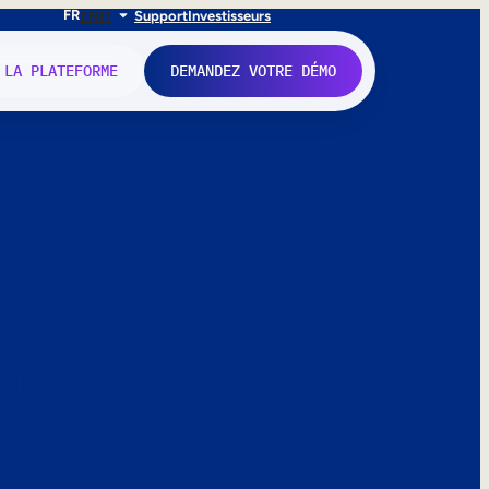
FR
EN
IT
Support
Investisseurs
 LA PLATEFORME
DEMANDEZ VOTRE DÉMO
nne.