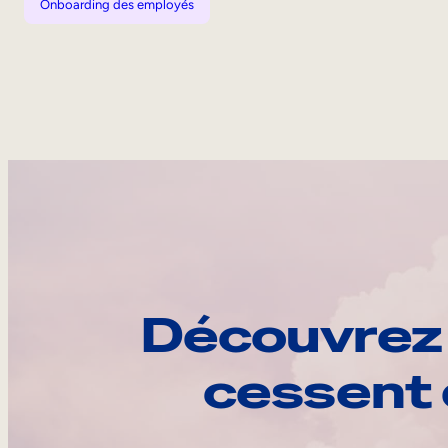
Onboarding des employés
Découvrez 
cessent 