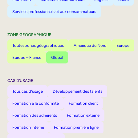
Services professionnels et aux consommateurs
ZONE GÉOGRAPHIQUE
Toutes zones géographiques
Amérique du Nord
Europe
Europe – France
Global
CAS D’USAGE
Tous cas d'usage
Développement des talents
Formation à la conformité
Formation client
Formation des adhérents
Formation externe
Formation interne
Formation première ligne