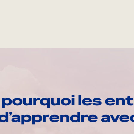
pourquoi les ent
d’apprendre av