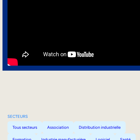
SECTEURS
Tous secteurs
Association
Distribution industrielle
Formation
Industrie manufacturière
Logiciel
Santé