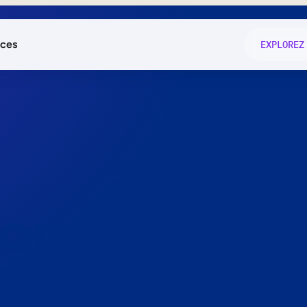
ces
EXPLOREZ
és
on fonctio
té
e
 preuve.