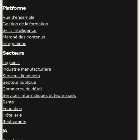
Platforme
Vue d’ensemble
Gestion de la formation
Skills Intelligence
Marché des contenus
Intégrations
Secteurs
Logiciels
Industrie manufacturiere
Services financiers
Secteur publique
Commerce de détail
Services informatiques et techniques
Santé
Éducation
Hôtellerie
Restaurants
IA