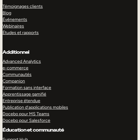
Témoignages clients
Blog
Événements
Webinaires
Études et rapports
Additionnel
Advanced Analytics
e-commerce
Communautés
Companion
Formation sans interface
Apprentissage gamifié
Entreprise étendue
Publication d’applications mobiles
Docebo pour MS Teams
Docebo pour Salesforce
Éducation et communauté
Support Hub