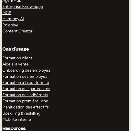
AgentHub
Enterprise Knowledge
MCP
Harmony AI
Roleplay
Content Creator
Cas d’usage
Formation client
Aide à la vente
Onboarding des employés
Formation des employés
Formation à la conformité
Formation des partenaires
Formation des adhérents
Formation première ligne
Planification des effectifs
Upskilling & reskilling
Mobilité interne
Resources