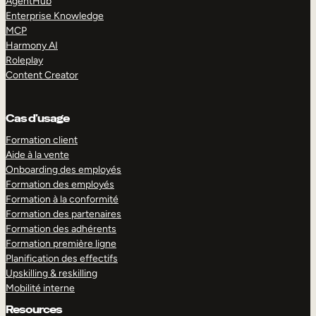
AgentHub
Enterprise Knowledge
MCP
Harmony AI
Roleplay
Content Creator
Cas d’usage
Formation client
Aide à la vente
Onboarding des employés
Formation des employés
Formation à la conformité
Formation des partenaires
Formation des adhérents
Formation première ligne
Planification des effectifs
Upskilling & reskilling
Mobilité interne
Resources