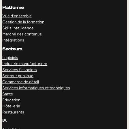
Platforme
Vue d’ensemble
Gestion de la formation
Skills Intelligence
Marché des contenus
Intégrations
Secteurs
Logiciels
Industrie manufacturiere
Services financiers
Secteur publique
Commerce de détail
Services informatiques et techniques
Santé
Éducation
Hôtellerie
Restaurants
IA