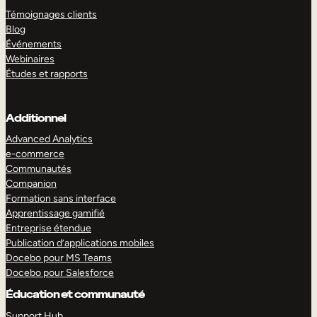
Témoignages clients
Blog
Événements
Webinaires
Études et rapports
Additionnel
Advanced Analytics
e-commerce
Communautés
Companion
Formation sans interface
Apprentissage gamifié
Entreprise étendue
Publication d’applications mobiles
Docebo pour MS Teams
Docebo pour Salesforce
Éducation et communauté
Support Hub