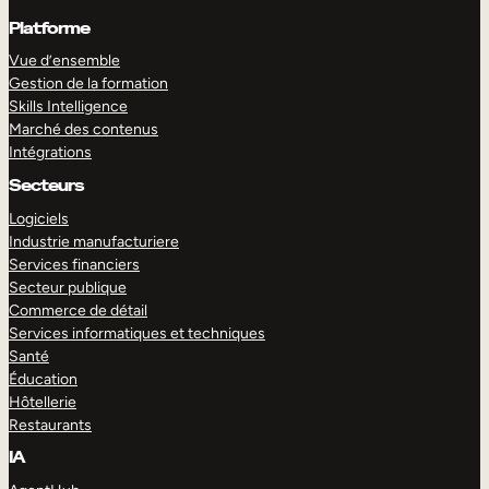
Platforme
Vue d’ensemble
Gestion de la formation
Skills Intelligence
Marché des contenus
Intégrations
Secteurs
Logiciels
Industrie manufacturiere
Services financiers
Secteur publique
Commerce de détail
Services informatiques et techniques
Santé
Éducation
Hôtellerie
Restaurants
IA