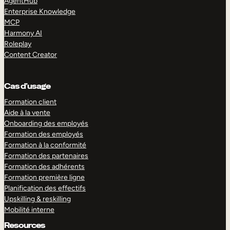
AgentHub
Enterprise Knowledge
MCP
Harmony AI
Roleplay
Content Creator
Cas d’usage
Formation client
Aide à la vente
Onboarding des employés
Formation des employés
Formation à la conformité
Formation des partenaires
Formation des adhérents
Formation première ligne
Planification des effectifs
Upskilling & reskilling
Mobilité interne
Resources