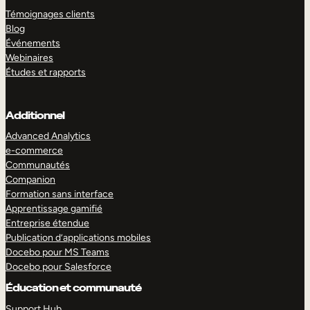
Témoignages clients
Blog
Événements
Webinaires
Études et rapports
Additionnel
Advanced Analytics
e-commerce
Communautés
Companion
Formation sans interface
Apprentissage gamifié
Entreprise étendue
Publication d’applications mobiles
Docebo pour MS Teams
Docebo pour Salesforce
Éducation et communauté
Support Hub