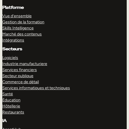
Platforme
Vue d’ensemble
Gestion de la formation
Skills Intelligence
Marché des contenus
Intégrations
Secteurs
Logiciels
Industrie manufacturiere
Services financiers
Secteur publique
Commerce de détail
Services informatiques et techniques
Santé
Éducation
Hôtellerie
Restaurants
IA