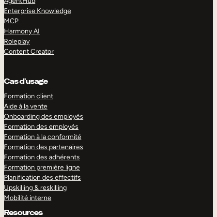
AgentHub
Enterprise Knowledge
MCP
Harmony AI
Roleplay
Content Creator
Cas d’usage
Formation client
Aide à la vente
Onboarding des employés
Formation des employés
Formation à la conformité
Formation des partenaires
Formation des adhérents
Formation première ligne
Planification des effectifs
Upskilling & reskilling
Mobilité interne
Resources