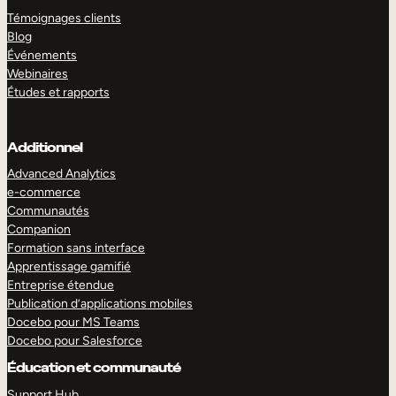
Témoignages clients
Blog
Événements
Webinaires
Études et rapports
Additionnel
Advanced Analytics
e-commerce
Communautés
Companion
Formation sans interface
Apprentissage gamifié
Entreprise étendue
Publication d’applications mobiles
Docebo pour MS Teams
Docebo pour Salesforce
Éducation et communauté
Support Hub