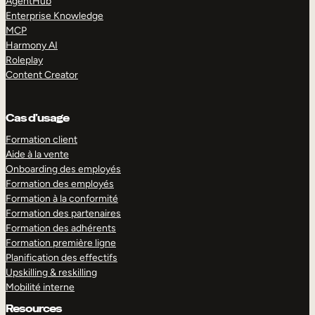
AgentHub
Enterprise Knowledge
MCP
Harmony AI
Roleplay
Content Creator
Cas d’usage
Formation client
Aide à la vente
Onboarding des employés
Formation des employés
Formation à la conformité
Formation des partenaires
Formation des adhérents
Formation première ligne
Planification des effectifs
Upskilling & reskilling
Mobilité interne
Resources