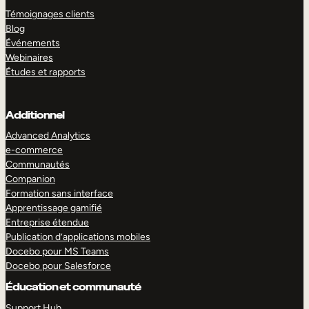
Témoignages clients
Blog
Événements
Webinaires
Études et rapports
Additionnel
Advanced Analytics
e-commerce
Communautés
Companion
Formation sans interface
Apprentissage gamifié
Entreprise étendue
Publication d’applications mobiles
Docebo pour MS Teams
Docebo pour Salesforce
Éducation et communauté
Support Hub