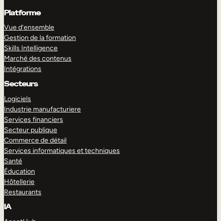
Platforme
Vue d’ensemble
Gestion de la formation
Skills Intelligence
Marché des contenus
Intégrations
Secteurs
Logiciels
Industrie manufacturiere
Services financiers
Secteur publique
Commerce de détail
Services informatiques et techniques
Santé
Éducation
Hôtellerie
Restaurants
IA