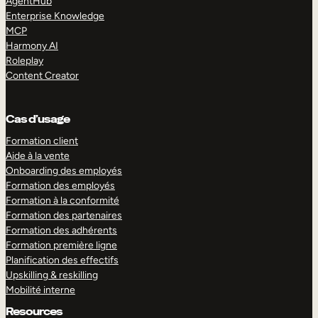
AgentHub
Enterprise Knowledge
MCP
Harmony AI
Roleplay
Content Creator
Cas d’usage
Formation client
Aide à la vente
Onboarding des employés
Formation des employés
Formation à la conformité
Formation des partenaires
Formation des adhérents
Formation première ligne
Planification des effectifs
Upskilling & reskilling
Mobilité interne
Resources