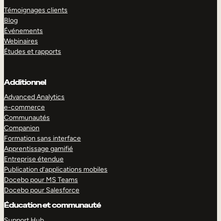
Témoignages clients
Blog
Événements
Webinaires
Études et rapports
Additionnel
Advanced Analytics
e-commerce
Communautés
Companion
Formation sans interface
Apprentissage gamifié
Entreprise étendue
Publication d’applications mobiles
Docebo pour MS Teams
Docebo pour Salesforce
Éducation et communauté
Support Hub