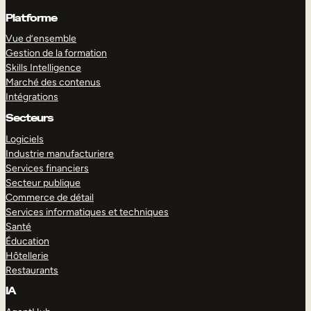
Platforme
Vue d’ensemble
Gestion de la formation
Skills Intelligence
Marché des contenus
Intégrations
Secteurs
Logiciels
Industrie manufacturiere
Services financiers
Secteur publique
Commerce de détail
Services informatiques et techniques
Santé
Éducation
Hôtellerie
Restaurants
IA