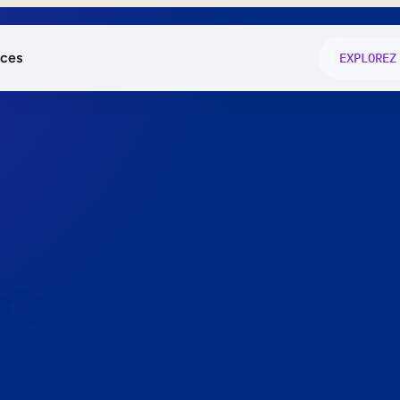
ces
EXPLOREZ
és
on fonctio
té
e
 preuve.