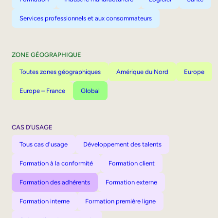
Services professionnels et aux consommateurs
ZONE GÉOGRAPHIQUE
Toutes zones géographiques
Amérique du Nord
Europe
Europe – France
Global
CAS D’USAGE
Tous cas d'usage
Développement des talents
Formation à la conformité
Formation client
Formation des adhérents
Formation externe
Formation interne
Formation première ligne