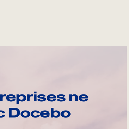
reprises ne
ec Docebo