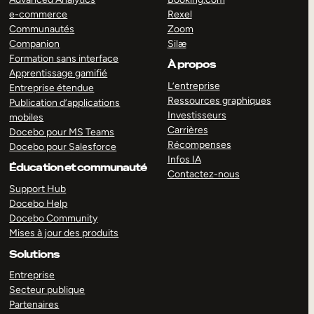
e-commerce
Rexel
Communautés
Zoom
Companion
Silæ
Formation sans interface
À propos
Apprentissage gamifié
L’entreprise
Entreprise étendue
Ressources graphiques
Publication d’applications
Investisseurs
mobiles
Carrières
Docebo pour MS Teams
Récompenses
Docebo pour Salesforce
Infos IA
Éducation et communauté
Contactez-nous
Support Hub
Docebo Help
Docebo Community
Mises à jour des produits
Solutions
Entreprise
Secteur publique
Partenaires