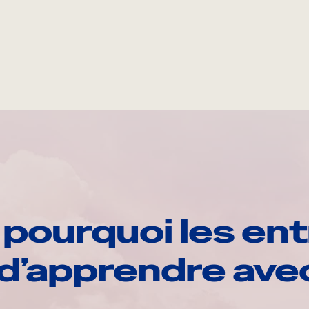
pourquoi les ent
d’apprendre av