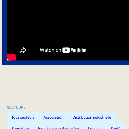
SECTEURS
Tous secteurs
Association
Distribution industrielle
Formation
Industrie manufacturière
Logiciel
Santé