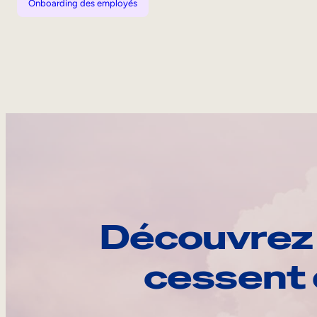
Onboarding des employés
Découvrez 
cessent 