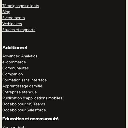
Témoignages clients
Blog
Événements
Webinaires
Études et rapports
Additionnel
Advanced Analytics
e-commerce
Communautés
Companion
Formation sans interface
Apprentissage gamifié
Entreprise étendue
Publication d’applications mobiles
Docebo pour MS Teams
Docebo pour Salesforce
Éducation et communauté
Support Hub