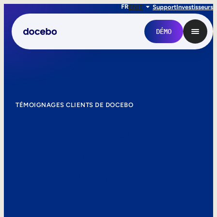
FR
EN
IT
Support
Investisseurs
DÉMO
TÉMOIGNAGES CLIENTS DE DOCEBO
La formation
fonctionne.
En voici la
Formation interne
preuve.
Onboarding des employés
Formation des employés