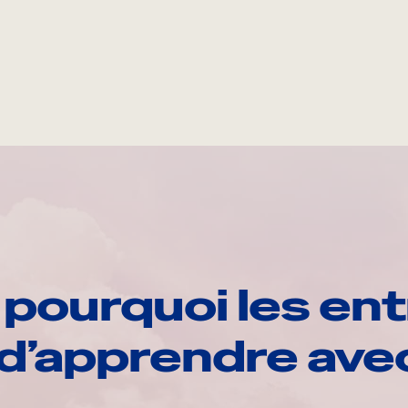
pourquoi les ent
d’apprendre av