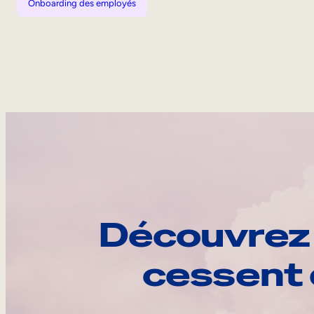
Onboarding des employés
Découvrez 
cessent 