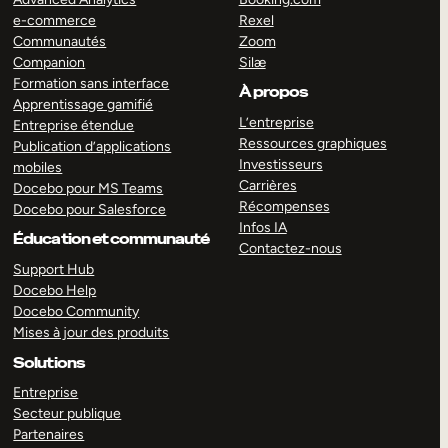
e-commerce
Rexel
Communautés
Zoom
Companion
Silæ
Formation sans interface
À propos
Apprentissage gamifié
L’entreprise
Entreprise étendue
Ressources graphiques
Publication d’applications
Investisseurs
mobiles
Carrières
Docebo pour MS Teams
Récompenses
Docebo pour Salesforce
Infos IA
Éducation et communauté
Contactez-nous
Support Hub
Docebo Help
Docebo Community
Mises à jour des produits
Solutions
Entreprise
Secteur publique
Partenaires