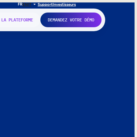
FR
EN
IT
Support
Investisseurs
 LA PLATEFORME
DEMANDEZ VOTRE DÉMO
nne.