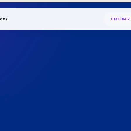
ces
EXPLOREZ
és
on fonctio
té
e
 preuve.