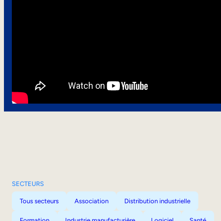
SECTEURS
Tous secteurs
Association
Distribution industrielle
Formation
Industrie manufacturière
Logiciel
Santé