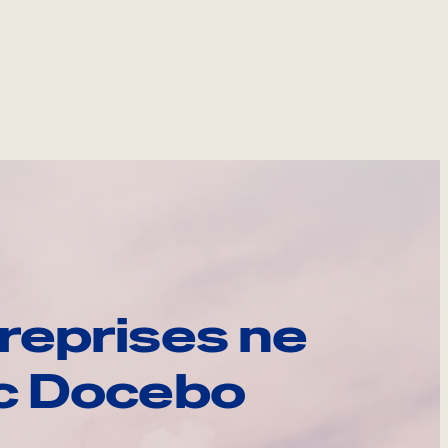
reprises ne
ec Docebo