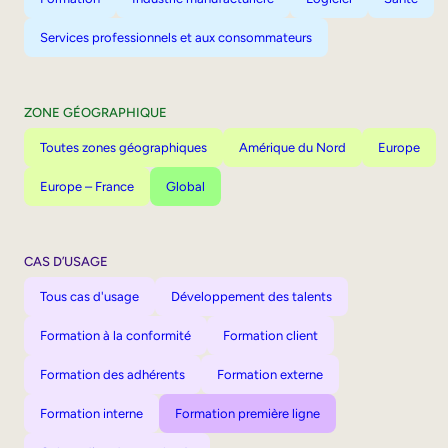
Services professionnels et aux consommateurs
ZONE GÉOGRAPHIQUE
Toutes zones géographiques
Amérique du Nord
Europe
Europe – France
Global
CAS D’USAGE
Tous cas d'usage
Développement des talents
Formation à la conformité
Formation client
Formation des adhérents
Formation externe
Formation interne
Formation première ligne