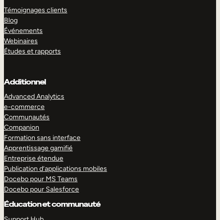
Témoignages clients
Blog
Événements
Webinaires
Études et rapports
Additionnel
Advanced Analytics
e-commerce
Communautés
Companion
Formation sans interface
Apprentissage gamifié
Entreprise étendue
Publication d’applications mobiles
Docebo pour MS Teams
Docebo pour Salesforce
Éducation et communauté
Support Hub