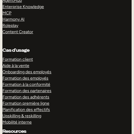
AgentHub
Enterprise Knowledge
MCP
Harmony AI
Roleplay
Content Creator
Cas d’usage
Formation client
Aide à la vente
Onboarding des employés
Formation des employés
Formation à la conformité
Formation des partenaires
Formation des adhérents
Formation première ligne
Planification des effectifs
Upskilling & reskilling
Mobilité interne
Resources