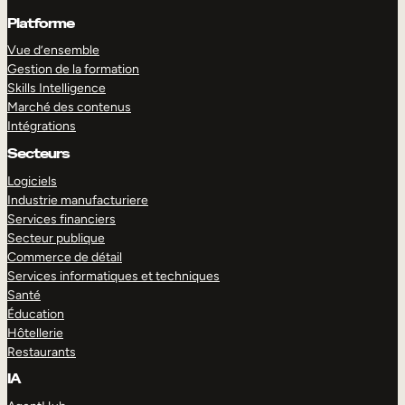
Platforme
Vue d’ensemble
Gestion de la formation
Skills Intelligence
Marché des contenus
Intégrations
Secteurs
Logiciels
Industrie manufacturiere
Services financiers
Secteur publique
Commerce de détail
Services informatiques et techniques
Santé
Éducation
Hôtellerie
Restaurants
IA