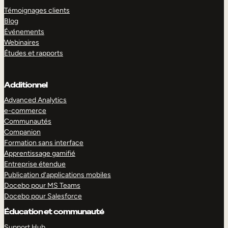
Témoignages clients
Blog
Événements
Webinaires
Études et rapports
Additionnel
Advanced Analytics
e-commerce
Communautés
Companion
Formation sans interface
Apprentissage gamifié
Entreprise étendue
Publication d’applications mobiles
Docebo pour MS Teams
Docebo pour Salesforce
Éducation et communauté
Support Hub