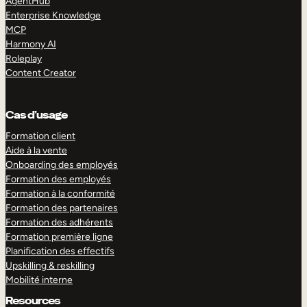
AgentHub
Enterprise Knowledge
MCP
Harmony AI
Roleplay
Content Creator
Cas d’usage
Formation client
Aide à la vente
Onboarding des employés
Formation des employés
Formation à la conformité
Formation des partenaires
Formation des adhérents
Formation première ligne
Planification des effectifs
Upskilling & reskilling
Mobilité interne
Resources