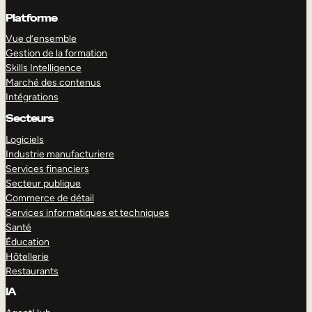
Platforme
Vue d’ensemble
Gestion de la formation
Skills Intelligence
Marché des contenus
Intégrations
Secteurs
Logiciels
Industrie manufacturiere
Services financiers
Secteur publique
Commerce de détail
Services informatiques et techniques
Santé
Éducation
Hôtellerie
Restaurants
IA