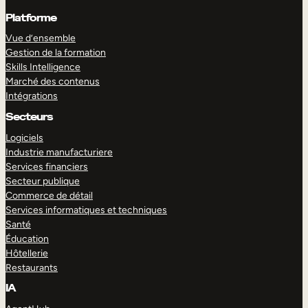
Platforme
Vue d’ensemble
Gestion de la formation
Skills Intelligence
Marché des contenus
Intégrations
Secteurs
Logiciels
Industrie manufacturiere
Services financiers
Secteur publique
Commerce de détail
Services informatiques et techniques
Santé
Éducation
Hôtellerie
Restaurants
IA