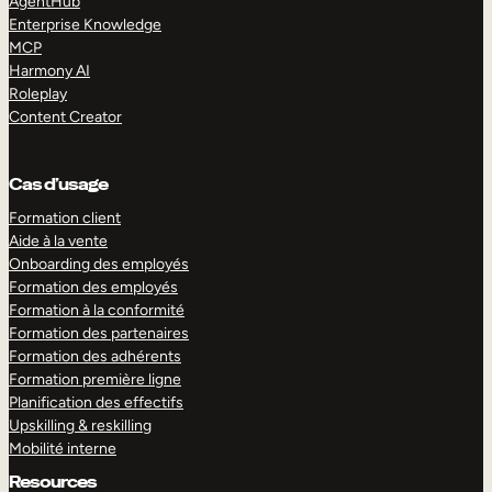
AgentHub
Enterprise Knowledge
MCP
Harmony AI
Roleplay
Content Creator
Cas d’usage
Formation client
Aide à la vente
Onboarding des employés
Formation des employés
Formation à la conformité
Formation des partenaires
Formation des adhérents
Formation première ligne
Planification des effectifs
Upskilling & reskilling
Mobilité interne
Resources