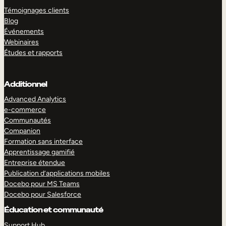
Témoignages clients
Blog
Événements
Webinaires
Études et rapports
Additionnel
Advanced Analytics
e-commerce
Communautés
Companion
Formation sans interface
Apprentissage gamifié
Entreprise étendue
Publication d’applications mobiles
Docebo pour MS Teams
Docebo pour Salesforce
Éducation et communauté
Support Hub