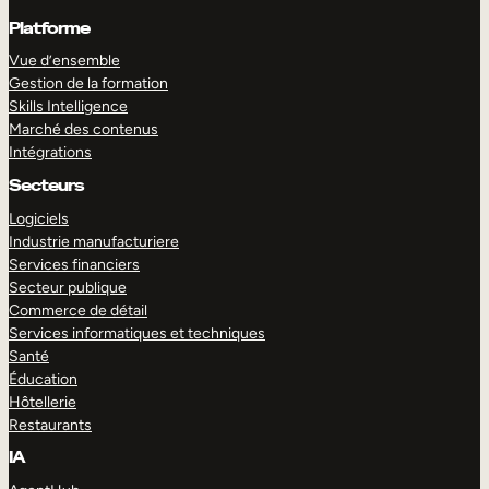
Platforme
Vue d’ensemble
Gestion de la formation
Skills Intelligence
Marché des contenus
Intégrations
Secteurs
Logiciels
Industrie manufacturiere
Services financiers
Secteur publique
Commerce de détail
Services informatiques et techniques
Santé
Éducation
Hôtellerie
Restaurants
IA