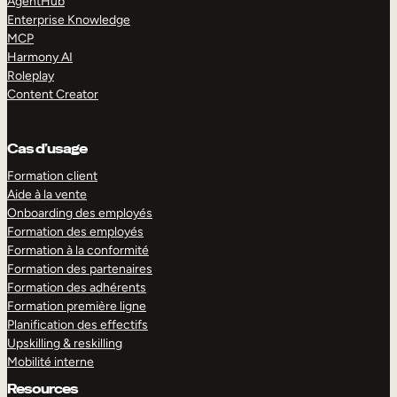
AgentHub
Enterprise Knowledge
MCP
Harmony AI
Roleplay
Content Creator
Cas d’usage
Formation client
Aide à la vente
Onboarding des employés
Formation des employés
Formation à la conformité
Formation des partenaires
Formation des adhérents
Formation première ligne
Planification des effectifs
Upskilling & reskilling
Mobilité interne
Resources