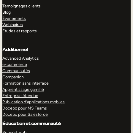
Témoignages clients
Blog
Événements
Webinaires
Études et rapports
Additionnel
Advanced Analytics
e-commerce
Communautés
Companion
Formation sans interface
Apprentissage gamifié
Entreprise étendue
Publication d’applications mobiles
Docebo pour MS Teams
Docebo pour Salesforce
Éducation et communauté
Support Hub