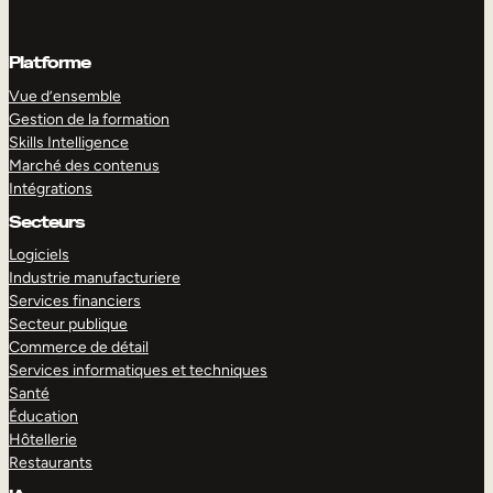
Platforme
Vue d’ensemble
Gestion de la formation
Skills Intelligence
Marché des contenus
Intégrations
Secteurs
Logiciels
Industrie manufacturiere
Services financiers
Secteur publique
Commerce de détail
Services informatiques et techniques
Santé
Éducation
Hôtellerie
Restaurants