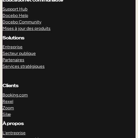
Support Hub
Docebo Help
Docebo Community
Mises à jour des produits
Solutions
Entreprise
Secteur publique
Partenaires
Services stratégiques
Clients
Booking.com
Rexel
Zoom
EXPLORER
DÉMO
Silæ
À propos
L’entreprise