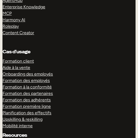
AgentHub
Enterprise Knowledge
MCP
Harmony AI
Roleplay
Content Creator
Cas d’usage
Formation client
Aide à la vente
Onboarding des employés
Formation des employés
Formation à la conformité
Formation des partenaires
Formation des adhérents
Formation première ligne
Planification des effectifs
Upskilling & reskilling
Mobilité interne
Resources