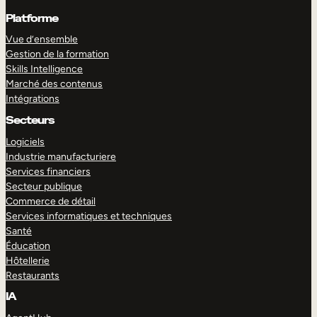
Platforme
Vue d’ensemble
Gestion de la formation
Skills Intelligence
Marché des contenus
Intégrations
Secteurs
Logiciels
Industrie manufacturiere
Services financiers
Secteur publique
Commerce de détail
Services informatiques et techniques
Santé
Éducation
Hôtellerie
Restaurants
IA