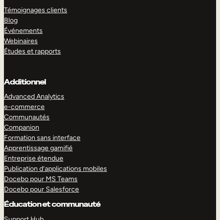
Témoignages clients
Blog
Événements
Webinaires
Études et rapports
Additionnel
Advanced Analytics
e-commerce
Communautés
Companion
Formation sans interface
Apprentissage gamifié
Entreprise étendue
Publication d’applications mobiles
Docebo pour MS Teams
Docebo pour Salesforce
Éducation et communauté
Support Hub