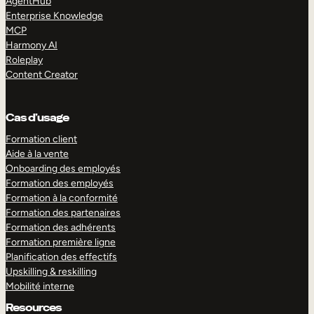
AgentHub
Enterprise Knowledge
MCP
Harmony AI
Roleplay
Content Creator
Cas d’usage
Formation client
Aide à la vente
Onboarding des employés
Formation des employés
Formation à la conformité
Formation des partenaires
Formation des adhérents
Formation première ligne
Planification des effectifs
Upskilling & reskilling
Mobilité interne
Resources