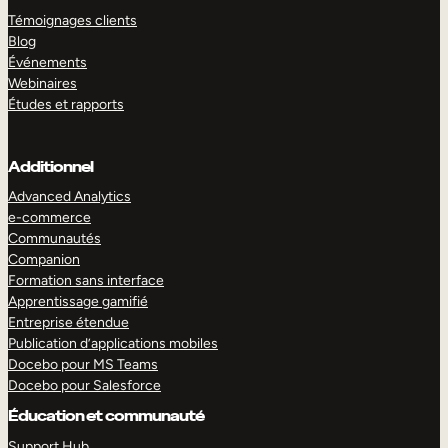
Témoignages clients
Blog
Événements
Webinaires
Études et rapports
Additionnel
Advanced Analytics
e-commerce
Communautés
Companion
Formation sans interface
Apprentissage gamifié
Entreprise étendue
Publication d’applications mobiles
Docebo pour MS Teams
Docebo pour Salesforce
Éducation et communauté
Support Hub