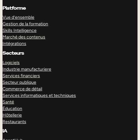
Platforme
Vue d’ensemble
Gestion de la formation
Skills Intelligence
Marché des contenus
Intégrations
Secteurs
Logiciels
Industrie manufacturiere
Services financiers
Secteur publique
Commerce de détail
Services informatiques et techniques
Santé
Éducation
Hôtellerie
Restaurants
IA