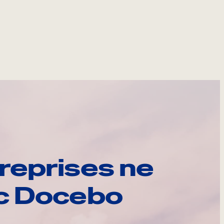
reprises ne
ec Docebo