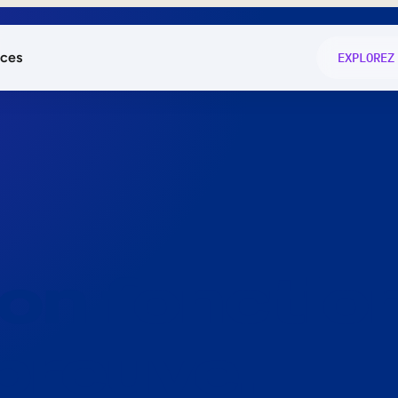
ces
EXPLOREZ
és
on fonctio
té
e
 preuve.