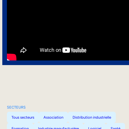
SECTEURS
Tous secteurs
Association
Distribution industrielle
Formation
Industrie manufacturière
Logiciel
Santé