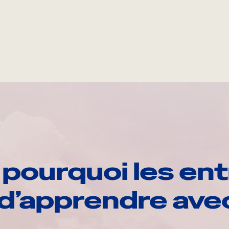
pourquoi les ent
d’apprendre av