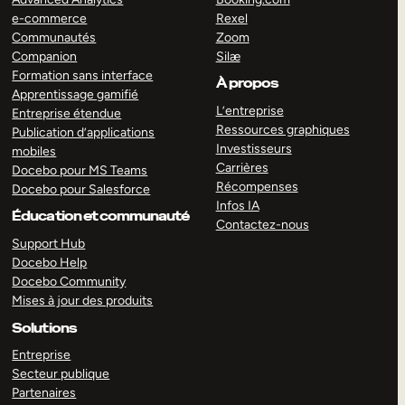
e-commerce
Rexel
Communautés
Zoom
Companion
Silæ
Formation sans interface
À propos
Apprentissage gamifié
L’entreprise
Entreprise étendue
Ressources graphiques
Publication d’applications
Investisseurs
mobiles
Carrières
Docebo pour MS Teams
Récompenses
Docebo pour Salesforce
Infos IA
Éducation et communauté
Contactez-nous
Support Hub
Docebo Help
Docebo Community
Mises à jour des produits
Solutions
Entreprise
Secteur publique
Partenaires