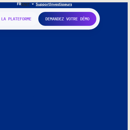
FR
EN
IT
Support
Investisseurs
 LA PLATEFORME
DEMANDEZ VOTRE DÉMO
nne.