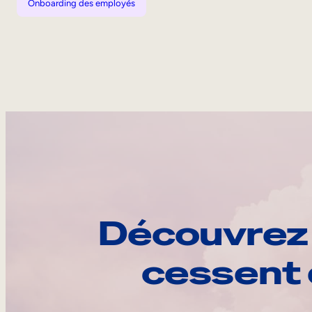
Onboarding des employés
Découvrez 
cessent 