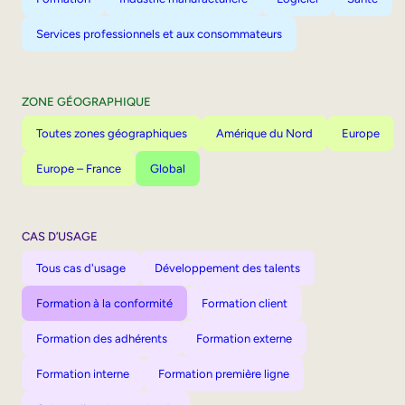
Services professionnels et aux consommateurs
ZONE GÉOGRAPHIQUE
Toutes zones géographiques
Amérique du Nord
Europe
Europe – France
Global
CAS D’USAGE
Tous cas d'usage
Développement des talents
Formation à la conformité
Formation client
Formation des adhérents
Formation externe
Formation interne
Formation première ligne