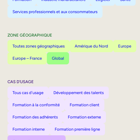
Services professionnels et aux consommateurs
ZONE GÉOGRAPHIQUE
Toutes zones géographiques
Amérique du Nord
Europe
Europe – France
Global
CAS D’USAGE
Tous cas d'usage
Développement des talents
Formation à la conformité
Formation client
Formation des adhérents
Formation externe
Formation interne
Formation première ligne