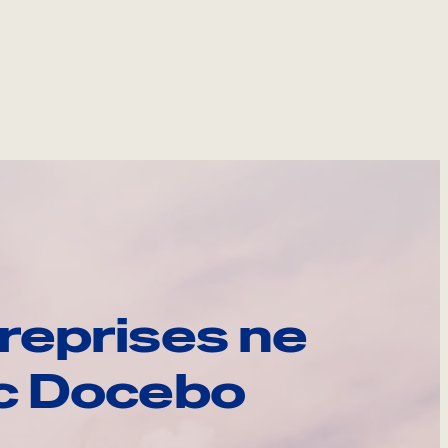
reprises ne
ec Docebo