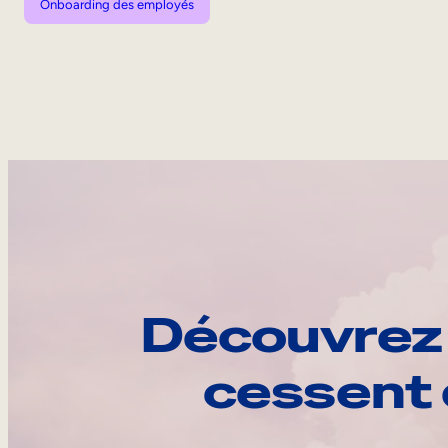
Onboarding des employés
Découvrez 
cessent 