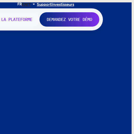
FR
EN
IT
Support
Investisseurs
 LA PLATEFORME
DEMANDEZ VOTRE DÉMO
nne.