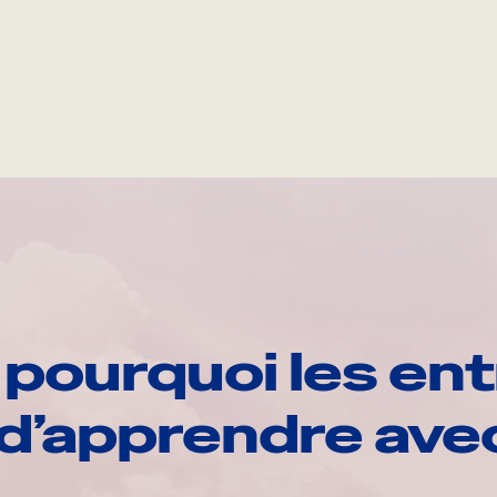
pourquoi les ent
d’apprendre av