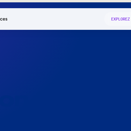
ces
EXPLOREZ
és
on fonctio
té
e
 preuve.