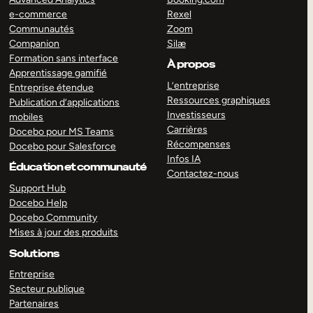
e-commerce
Rexel
Communautés
Zoom
Companion
Silæ
Formation sans interface
À propos
Apprentissage gamifié
L’entreprise
Entreprise étendue
Ressources graphiques
Publication d’applications
Investisseurs
mobiles
Carrières
Docebo pour MS Teams
Récompenses
Docebo pour Salesforce
Infos IA
Éducation et communauté
Contactez-nous
Support Hub
Docebo Help
Docebo Community
Mises à jour des produits
Solutions
Entreprise
Secteur publique
Partenaires