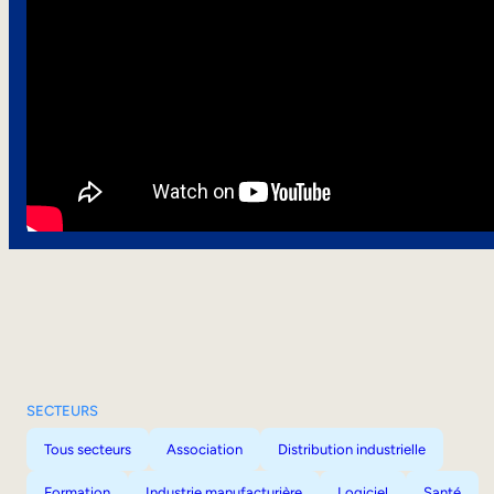
SECTEURS
Tous secteurs
Association
Distribution industrielle
Formation
Industrie manufacturière
Logiciel
Santé