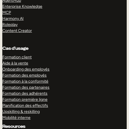
AgentHub
Enterprise Knowledge
MCP
Harmony AI
Roleplay
Content Creator
Cas d’usage
Formation client
Aide à la vente
Onboarding des employés
Formation des employés
Formation à la conformité
Formation des partenaires
Formation des adhérents
Formation première ligne
Planification des effectifs
Upskilling & reskilling
Mobilité interne
Resources