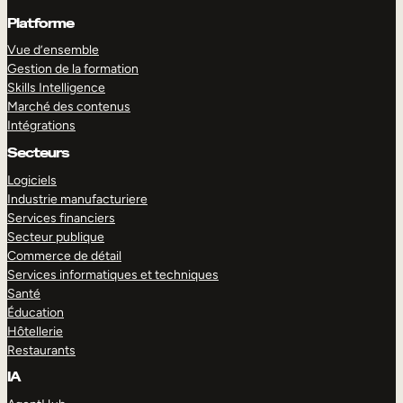
Platforme
Vue d’ensemble
Gestion de la formation
Skills Intelligence
Marché des contenus
Intégrations
Secteurs
Logiciels
Industrie manufacturiere
Services financiers
Secteur publique
Commerce de détail
Services informatiques et techniques
Santé
Éducation
Hôtellerie
Restaurants
IA