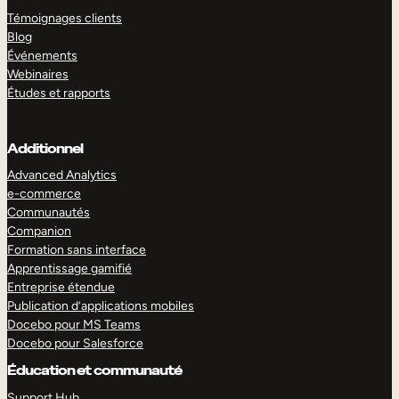
Témoignages clients
Blog
Événements
Webinaires
Études et rapports
Additionnel
Advanced Analytics
e-commerce
Communautés
Companion
Formation sans interface
Apprentissage gamifié
Entreprise étendue
Publication d’applications mobiles
Docebo pour MS Teams
Docebo pour Salesforce
Éducation et communauté
Support Hub