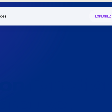
ces
EXPLOREZ
és
on fonctio
té
e
 preuve.