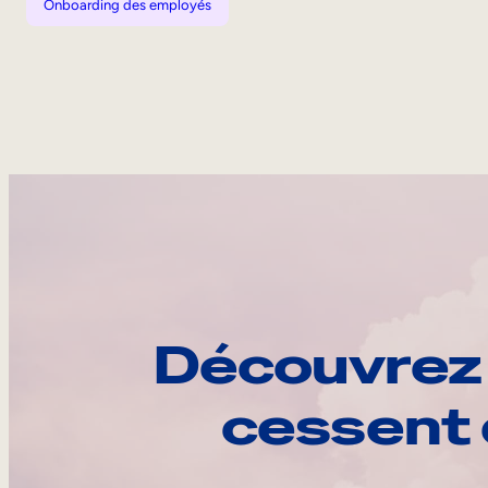
Onboarding des employés
Découvrez 
cessent 