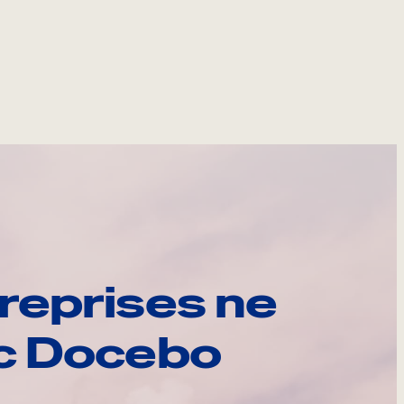
reprises ne
ec Docebo