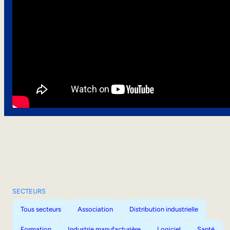
SECTEURS
Tous secteurs
Association
Distribution industrielle
Formation
Industrie manufacturière
Logiciel
Santé