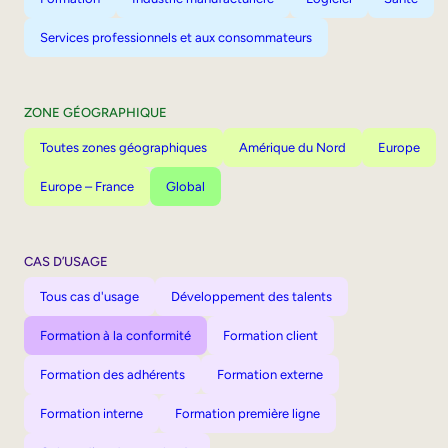
Services professionnels et aux consommateurs
ZONE GÉOGRAPHIQUE
Toutes zones géographiques
Amérique du Nord
Europe
Europe – France
Global
CAS D’USAGE
Tous cas d'usage
Développement des talents
Formation à la conformité
Formation client
Formation des adhérents
Formation externe
Formation interne
Formation première ligne