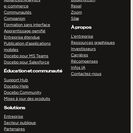
e-commerce
Rexel
Communautés
Zoom
Companion
Silæ
Formation sans interface
À propos
Apprentissage gamifié
L’entreprise
Entreprise étendue
Ressources graphiques
Publication d’applications
Investisseurs
mobiles
Carrières
Docebo pour MS Teams
Récompenses
Docebo pour Salesforce
Infos IA
Éducation et communauté
Contactez-nous
Support Hub
Docebo Help
Docebo Community
Mises à jour des produits
Solutions
Entreprise
Secteur publique
Partenaires