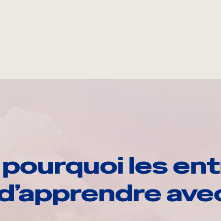
pourquoi les ent
d’apprendre av