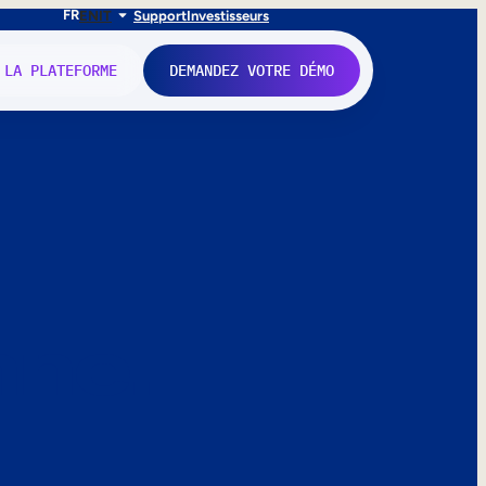
FR
EN
IT
Support
Investisseurs
 LA PLATEFORME
DEMANDEZ VOTRE DÉMO
nne.