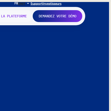
FR
EN
IT
Support
Investisseurs
 LA PLATEFORME
DEMANDEZ VOTRE DÉMO
nne.