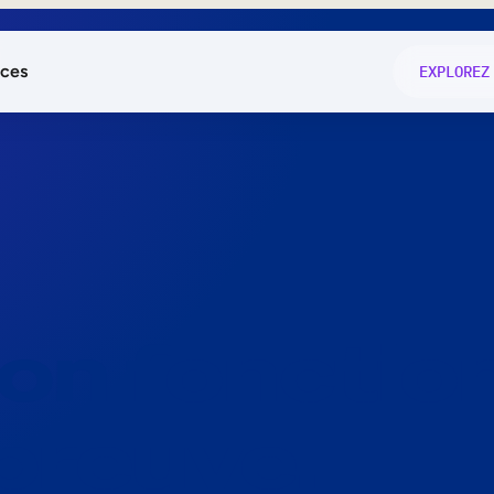
ces
EXPLOREZ
és
on fonctio
té
e
 preuve.