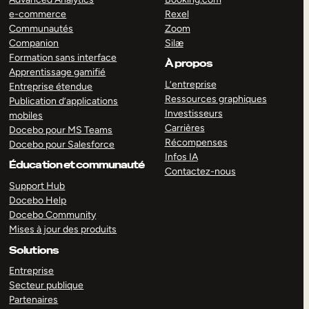
e-commerce
Rexel
Communautés
Zoom
Companion
Silæ
Formation sans interface
À propos
Apprentissage gamifié
L’entreprise
Entreprise étendue
Ressources graphiques
Publication d’applications
Investisseurs
mobiles
Carrières
Docebo pour MS Teams
Récompenses
Docebo pour Salesforce
Infos IA
Éducation et communauté
Contactez-nous
Support Hub
Docebo Help
Docebo Community
Mises à jour des produits
Solutions
Entreprise
Secteur publique
Partenaires