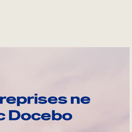
reprises ne
ec Docebo