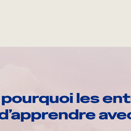
pourquoi les ent
d’apprendre av