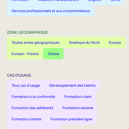
Services professionnels et aux consommateurs
ZONE GÉOGRAPHIQUE
Toutes zones géographiques
Amérique du Nord
Europe
Europe – France
Global
CAS D’USAGE
Tous cas d'usage
Développement des talents
Formation à la conformité
Formation client
Formation des adhérents
Formation externe
Formation interne
Formation première ligne