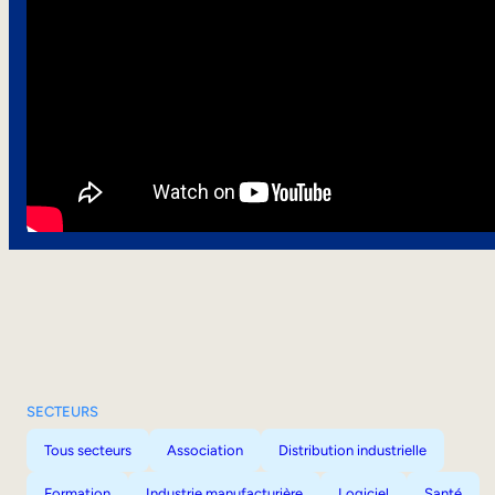
SECTEURS
Tous secteurs
Association
Distribution industrielle
Formation
Industrie manufacturière
Logiciel
Santé