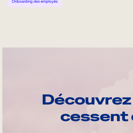
Onboarding des employés
Découvrez 
cessent 