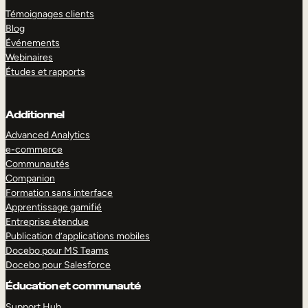
Témoignages clients
Blog
Événements
Webinaires
Études et rapports
Additionnel
Advanced Analytics
e-commerce
Communautés
Companion
Formation sans interface
Apprentissage gamifié
Entreprise étendue
Publication d’applications mobiles
Docebo pour MS Teams
Docebo pour Salesforce
Éducation et communauté
Support Hub