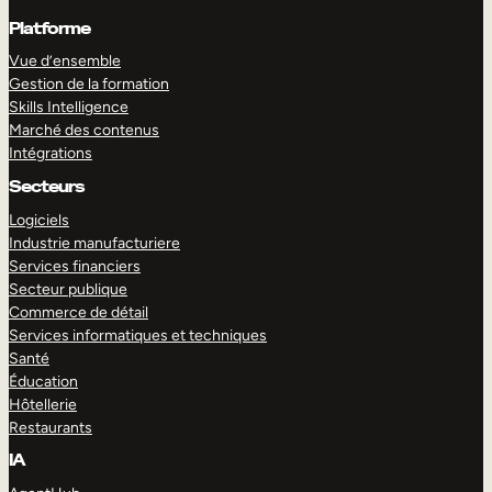
Platforme
Vue d’ensemble
Gestion de la formation
Skills Intelligence
Marché des contenus
Intégrations
Secteurs
Logiciels
Industrie manufacturiere
Services financiers
Secteur publique
Commerce de détail
Services informatiques et techniques
Santé
Éducation
Hôtellerie
Restaurants
IA