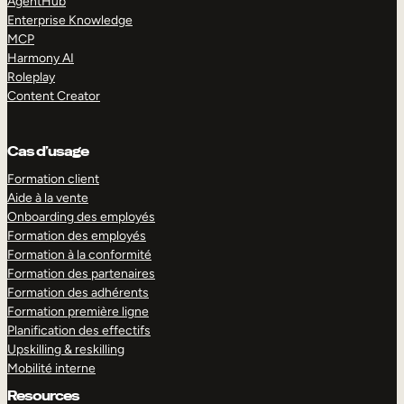
AgentHub
Enterprise Knowledge
MCP
Harmony AI
Roleplay
Content Creator
Cas d’usage
Formation client
Aide à la vente
Onboarding des employés
Formation des employés
Formation à la conformité
Formation des partenaires
Formation des adhérents
Formation première ligne
Planification des effectifs
Upskilling & reskilling
Mobilité interne
Resources