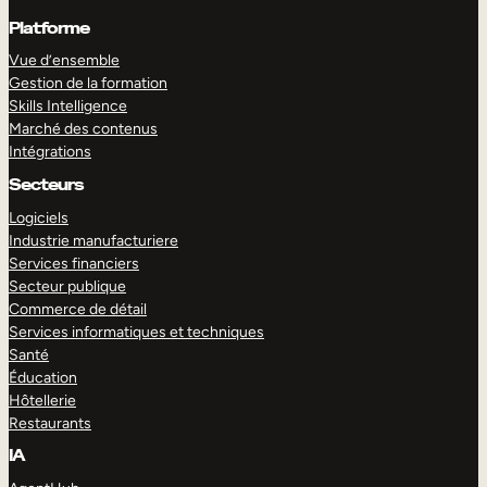
Platforme
Vue d’ensemble
Gestion de la formation
Skills Intelligence
Marché des contenus
Intégrations
Secteurs
Logiciels
Industrie manufacturiere
Services financiers
Secteur publique
Commerce de détail
Services informatiques et techniques
Santé
Éducation
Hôtellerie
Restaurants
IA