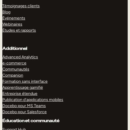
Témoignages clients
Blog
Événements
Webinaires
Études et rapports
Additionnel
Advanced Analytics
e-commerce
Communautés
Companion
Formation sans interface
Apprentissage gamifié
Entreprise étendue
Publication d’applications mobiles
Docebo pour MS Teams
Docebo pour Salesforce
Éducation et communauté
Support Hub