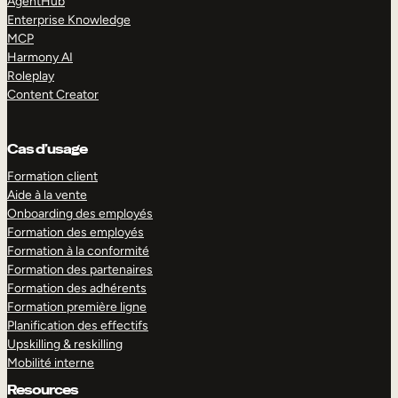
AgentHub
Enterprise Knowledge
MCP
Harmony AI
Roleplay
Content Creator
Cas d’usage
Formation client
Aide à la vente
Onboarding des employés
Formation des employés
Formation à la conformité
Formation des partenaires
Formation des adhérents
Formation première ligne
Planification des effectifs
Upskilling & reskilling
Mobilité interne
Resources