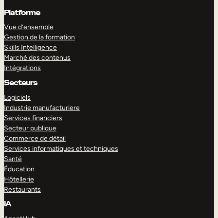
Platforme
Vue d’ensemble
Gestion de la formation
Skills Intelligence
Marché des contenus
Intégrations
Secteurs
Logiciels
Industrie manufacturiere
Services financiers
Secteur publique
Commerce de détail
Services informatiques et techniques
Santé
Éducation
Hôtellerie
Restaurants
IA