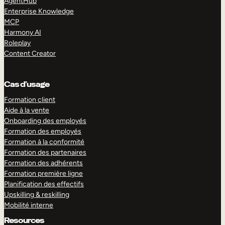
AgentHub
Enterprise Knowledge
MCP
Harmony AI
Roleplay
Content Creator
Cas d’usage
Formation client
Aide à la vente
Onboarding des employés
Formation des employés
Formation à la conformité
Formation des partenaires
Formation des adhérents
Formation première ligne
Planification des effectifs
Upskilling & reskilling
Mobilité interne
Resources