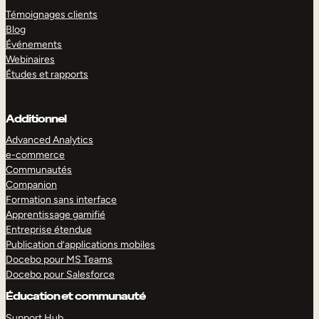
Témoignages clients
Blog
Événements
Webinaires
Études et rapports
Additionnel
Advanced Analytics
e-commerce
Communautés
Companion
Formation sans interface
Apprentissage gamifié
Entreprise étendue
Publication d’applications mobiles
Docebo pour MS Teams
Docebo pour Salesforce
Éducation et communauté
Support Hub