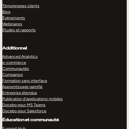
Témoignages clients
Blog
Événements
Webinaires
Études et rapports
Additionnel
Advanced Analytics
e-commerce
Communautés
Companion
Formation sans interface
Apprentissage gamifié
Entreprise étendue
Publication d’applications mobiles
Docebo pour MS Teams
Docebo pour Salesforce
Éducation et communauté
Support Hub