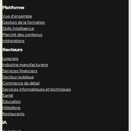
Platforme
Vue d’ensemble
Gestion de la formation
Skills Intelligence
Marché des contenus
Intégrations
Secteurs
Logiciels
Industrie manufacturiere
Services financiers
Secteur publique
Commerce de détail
Services informatiques et techniques
Santé
Éducation
Hôtellerie
Restaurants
IA