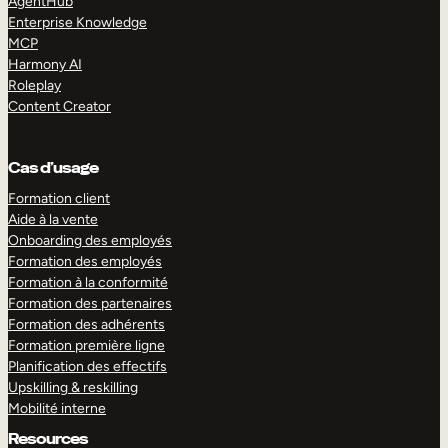
AgentHub
Enterprise Knowledge
MCP
Harmony AI
Roleplay
Content Creator
Cas d’usage
Formation client
Aide à la vente
Onboarding des employés
Formation des employés
Formation à la conformité
Formation des partenaires
Formation des adhérents
Formation première ligne
Planification des effectifs
Upskilling & reskilling
Mobilité interne
Resources