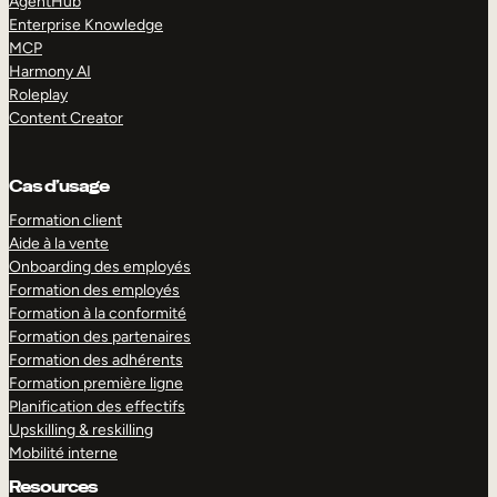
AgentHub
Enterprise Knowledge
MCP
Harmony AI
Roleplay
Content Creator
Cas d’usage
Formation client
Aide à la vente
Onboarding des employés
Formation des employés
Formation à la conformité
Formation des partenaires
Formation des adhérents
Formation première ligne
Planification des effectifs
Upskilling & reskilling
Mobilité interne
Resources