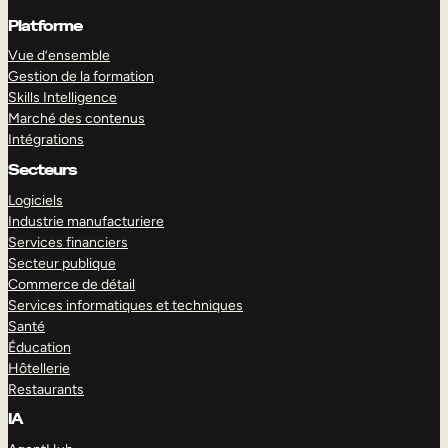
Platforme
Vue d’ensemble
Gestion de la formation
Skills Intelligence
Marché des contenus
Intégrations
Secteurs
Logiciels
Industrie manufacturiere
Services financiers
Secteur publique
Commerce de détail
Services informatiques et techniques
Santé
Éducation
Hôtellerie
Restaurants
IA