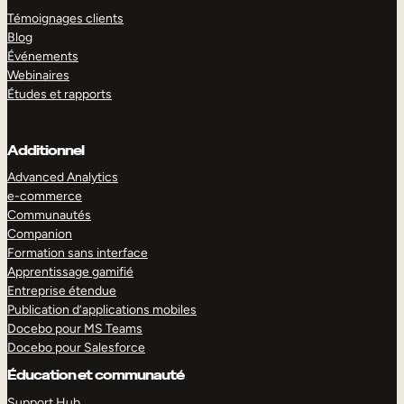
Témoignages clients
Blog
Événements
Webinaires
Études et rapports
Additionnel
Advanced Analytics
e-commerce
Communautés
Companion
Formation sans interface
Apprentissage gamifié
Entreprise étendue
Publication d’applications mobiles
Docebo pour MS Teams
Docebo pour Salesforce
Éducation et communauté
Support Hub