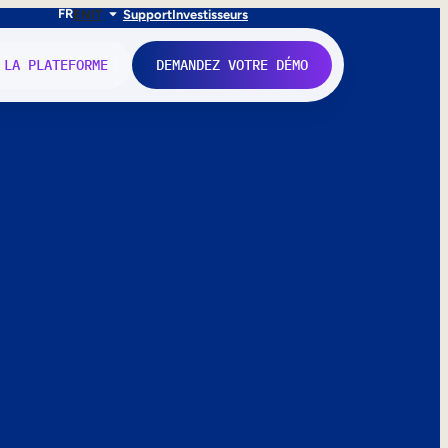
FR
EN
IT
Support
Investisseurs
 LA PLATEFORME
DEMANDEZ VOTRE DÉMO
nne.