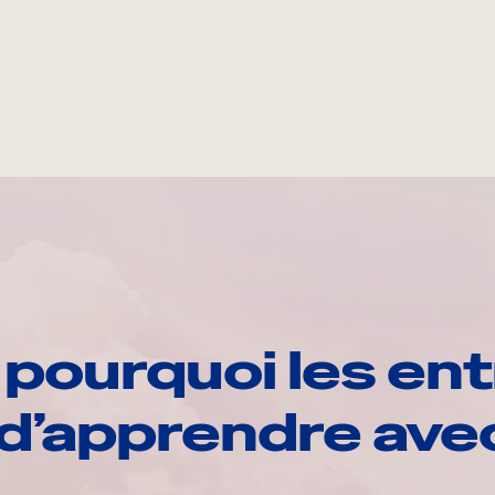
pourquoi les ent
d’apprendre av