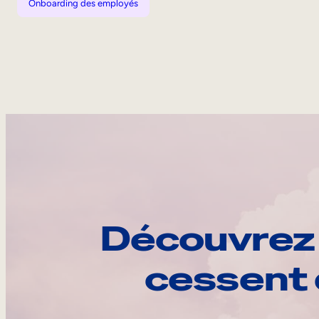
Onboarding des employés
Découvrez 
cessent 