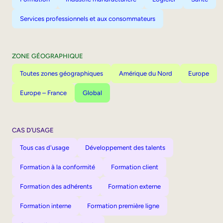
Services professionnels et aux consommateurs
ZONE GÉOGRAPHIQUE
Toutes zones géographiques
Amérique du Nord
Europe
Europe – France
Global
CAS D’USAGE
Tous cas d'usage
Développement des talents
Formation à la conformité
Formation client
Formation des adhérents
Formation externe
Formation interne
Formation première ligne