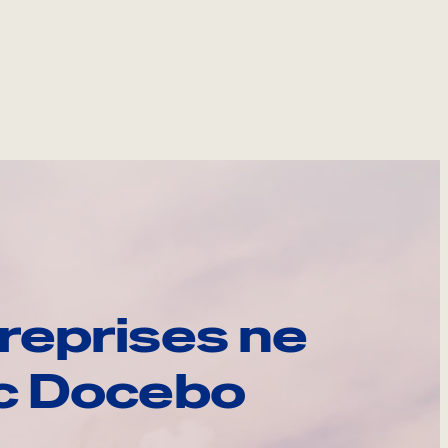
reprises ne
ec Docebo