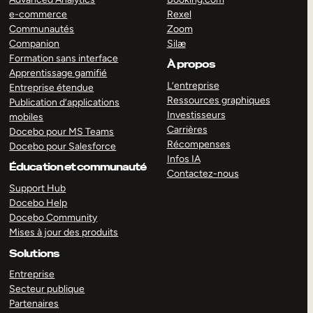
e-commerce
Rexel
Communautés
Zoom
Companion
Silæ
Formation sans interface
À propos
Apprentissage gamifié
L’entreprise
Entreprise étendue
Ressources graphiques
Publication d’applications
Investisseurs
mobiles
Carrières
Docebo pour MS Teams
Récompenses
Docebo pour Salesforce
Infos IA
Éducation et communauté
Contactez-nous
Support Hub
Docebo Help
Docebo Community
Mises à jour des produits
Solutions
Entreprise
Secteur publique
Partenaires