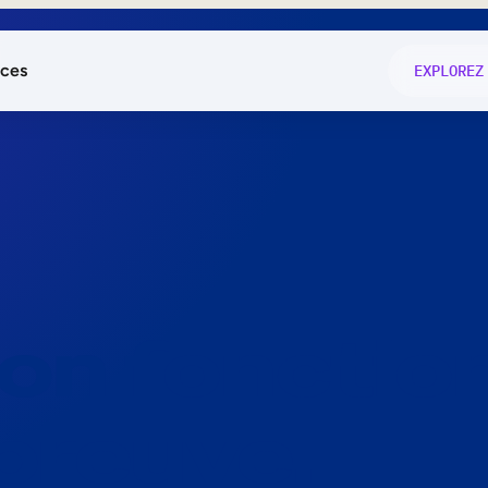
ces
EXPLOREZ
és
on fonctio
té
e
 preuve.