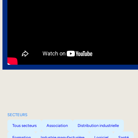
SECTEURS
Tous secteurs
Association
Distribution industrielle
Formation
Industrie manufacturière
Logiciel
Santé