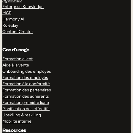
AgentHub
Enterprise Knowledge
MCP
Harmony AI
Roleplay
Content Creator
Cas d’usage
Formation client
Aide à la vente
Onboarding des employés
Formation des employés
Formation à la conformité
Formation des partenaires
Formation des adhérents
Formation première ligne
Planification des effectifs
Upskilling & reskilling
Mobilité interne
Resources