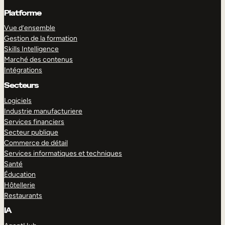
Platforme
Vue d’ensemble
Gestion de la formation
Skills Intelligence
Marché des contenus
Intégrations
Secteurs
Logiciels
Industrie manufacturiere
Services financiers
Secteur publique
Commerce de détail
Services informatiques et techniques
Santé
Éducation
Hôtellerie
Restaurants
IA