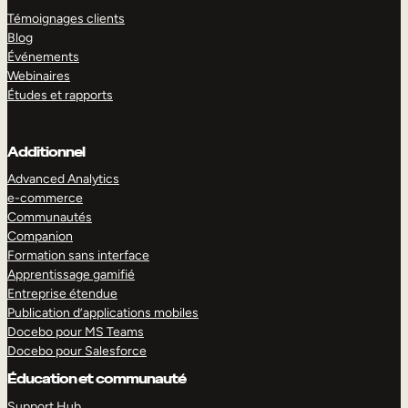
Témoignages clients
Blog
Événements
Webinaires
Études et rapports
Additionnel
Advanced Analytics
e-commerce
Communautés
Companion
Formation sans interface
Apprentissage gamifié
Entreprise étendue
Publication d’applications mobiles
Docebo pour MS Teams
Docebo pour Salesforce
Éducation et communauté
Support Hub