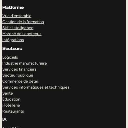
Platforme
Vue d’ensemble
Gestion de la formation
Skills Intelligence
Marché des contenus
Intégrations
Secteurs
Logiciels
Industrie manufacturiere
Services financiers
Secteur publique
Commerce de détail
Services informatiques et techniques
Santé
Éducation
Hôtellerie
Restaurants
IA