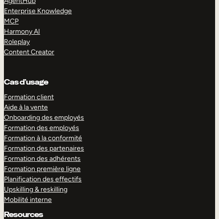
AgentHub
Enterprise Knowledge
MCP
Harmony AI
Roleplay
Content Creator
Cas d’usage
Formation client
Aide à la vente
Onboarding des employés
Formation des employés
Formation à la conformité
Formation des partenaires
Formation des adhérents
Formation première ligne
Planification des effectifs
Upskilling & reskilling
Mobilité interne
Resources