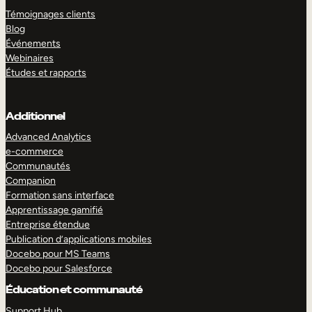
Témoignages clients
Blog
Événements
Webinaires
Études et rapports
Additionnel
Advanced Analytics
e-commerce
Communautés
Companion
Formation sans interface
Apprentissage gamifié
Entreprise étendue
Publication d’applications mobiles
Docebo pour MS Teams
Docebo pour Salesforce
Éducation et communauté
Support Hub