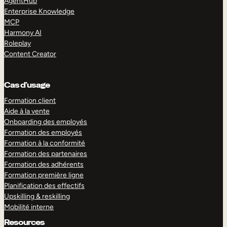
AgentHub
Enterprise Knowledge
MCP
Harmony AI
Roleplay
Content Creator
Cas d’usage
Formation client
Aide à la vente
Onboarding des employés
Formation des employés
Formation à la conformité
Formation des partenaires
Formation des adhérents
Formation première ligne
Planification des effectifs
Upskilling & reskilling
Mobilité interne
Resources