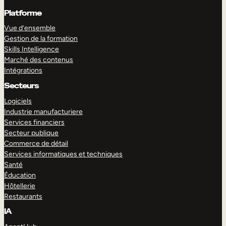
Platforme
Vue d’ensemble
Gestion de la formation
Skills Intelligence
Marché des contenus
Intégrations
Secteurs
Logiciels
Industrie manufacturiere
Services financiers
Secteur publique
Commerce de détail
Services informatiques et techniques
Santé
Éducation
Hôtellerie
Restaurants
IA