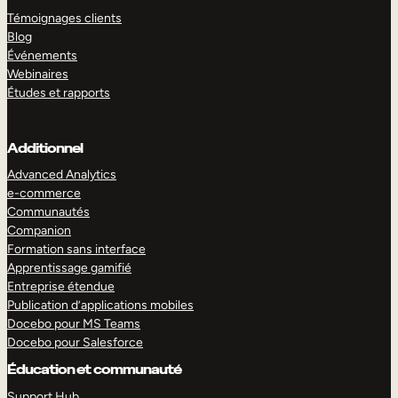
Témoignages clients
Blog
Événements
Webinaires
Études et rapports
Additionnel
Advanced Analytics
e-commerce
Communautés
Companion
Formation sans interface
Apprentissage gamifié
Entreprise étendue
Publication d’applications mobiles
Docebo pour MS Teams
Docebo pour Salesforce
Éducation et communauté
Support Hub