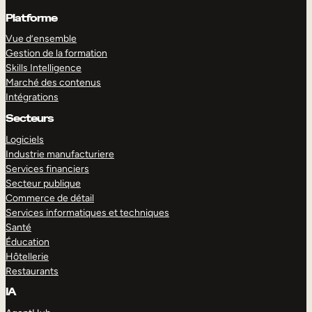
Platforme
Vue d’ensemble
Gestion de la formation
Skills Intelligence
Marché des contenus
Intégrations
Secteurs
Logiciels
Industrie manufacturiere
Services financiers
Secteur publique
Commerce de détail
Services informatiques et techniques
Santé
Éducation
Hôtellerie
Restaurants
IA