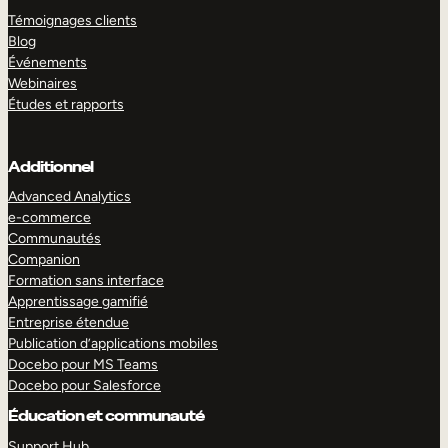
Témoignages clients
Blog
Événements
Webinaires
Études et rapports
Additionnel
Advanced Analytics
e-commerce
Communautés
Companion
Formation sans interface
Apprentissage gamifié
Entreprise étendue
Publication d’applications mobiles
Docebo pour MS Teams
Docebo pour Salesforce
Éducation et communauté
Support Hub