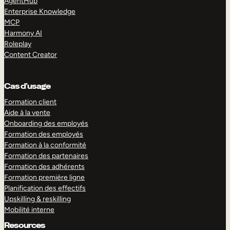
AgentHub
Enterprise Knowledge
MCP
Harmony AI
Roleplay
Content Creator
Cas d’usage
Formation client
Aide à la vente
Onboarding des employés
Formation des employés
Formation à la conformité
Formation des partenaires
Formation des adhérents
Formation première ligne
Planification des effectifs
Upskilling & reskilling
Mobilité interne
Resources