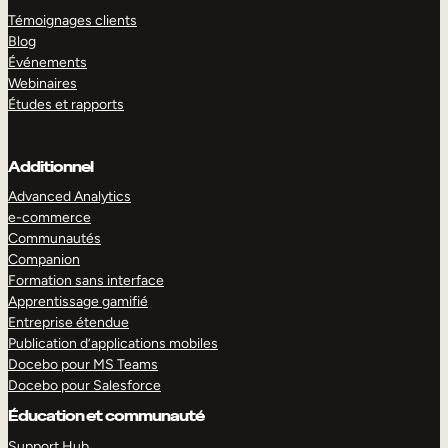
Témoignages clients
Blog
Événements
Webinaires
Études et rapports
Additionnel
Advanced Analytics
e-commerce
Communautés
Companion
Formation sans interface
Apprentissage gamifié
Entreprise étendue
Publication d’applications mobiles
Docebo pour MS Teams
Docebo pour Salesforce
Éducation et communauté
Support Hub