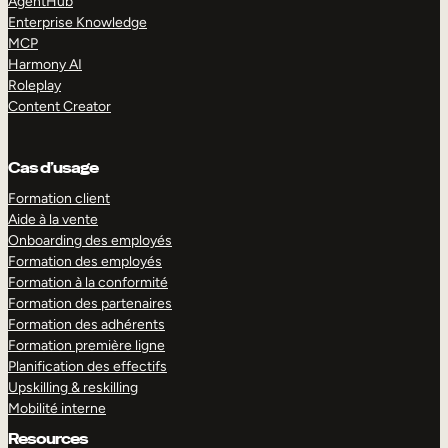
AgentHub
Enterprise Knowledge
MCP
Harmony AI
Roleplay
Content Creator
Cas d’usage
Formation client
Aide à la vente
Onboarding des employés
Formation des employés
Formation à la conformité
Formation des partenaires
Formation des adhérents
Formation première ligne
Planification des effectifs
Upskilling & reskilling
Mobilité interne
Resources