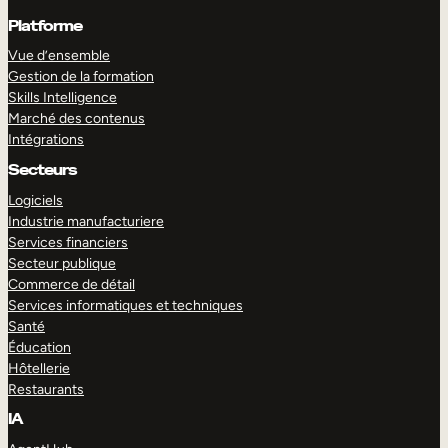
Platforme
Vue d’ensemble
Gestion de la formation
Skills Intelligence
Marché des contenus
Intégrations
Secteurs
Logiciels
Industrie manufacturiere
Services financiers
Secteur publique
Commerce de détail
Services informatiques et techniques
Santé
Éducation
Hôtellerie
Restaurants
IA