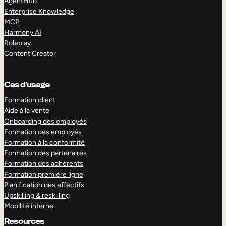
AgentHub
Enterprise Knowledge
MCP
Harmony AI
Roleplay
Content Creator
Cas d’usage
Formation client
Aide à la vente
Onboarding des employés
Formation des employés
Formation à la conformité
Formation des partenaires
Formation des adhérents
Formation première ligne
Planification des effectifs
Upskilling & reskilling
Mobilité interne
Resources