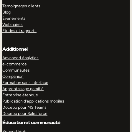
Témoignages clients
Blog
Événements
Webinaires
Études et rapports
Additionnel
Advanced Analytics
e-commerce
Communautés
Companion
Formation sans interface
Apprentissage gamifié
Entreprise étendue
Publication d’applications mobiles
Docebo pour MS Teams
Docebo pour Salesforce
Éducation et communauté
Support Hub