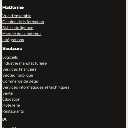
Platforme
Vue d’ensemble
Gestion de la formation
Skills Intelligence
Marché des contenus
Intégrations
Secteurs
Logiciels
Industrie manufacturiere
Services financiers
Secteur publique
Commerce de détail
Services informatiques et techniques
Santé
Éducation
Hôtellerie
Restaurants
IA