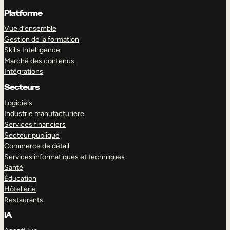
Platforme
Vue d’ensemble
Gestion de la formation
Skills Intelligence
Marché des contenus
Intégrations
Secteurs
Logiciels
Industrie manufacturiere
Services financiers
Secteur publique
Commerce de détail
Services informatiques et techniques
Santé
Éducation
Hôtellerie
Restaurants
IA