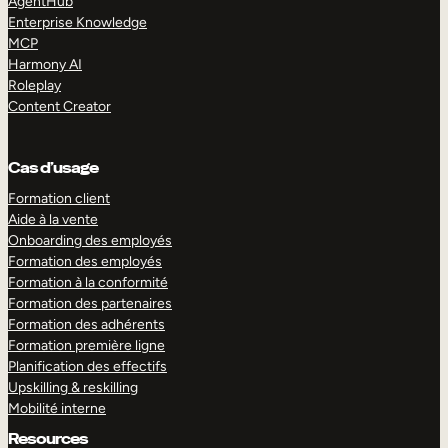
AgentHub
Enterprise Knowledge
MCP
Harmony AI
Roleplay
Content Creator
Cas d’usage
Formation client
Aide à la vente
Onboarding des employés
Formation des employés
Formation à la conformité
Formation des partenaires
Formation des adhérents
Formation première ligne
Planification des effectifs
Upskilling & reskilling
Mobilité interne
Resources