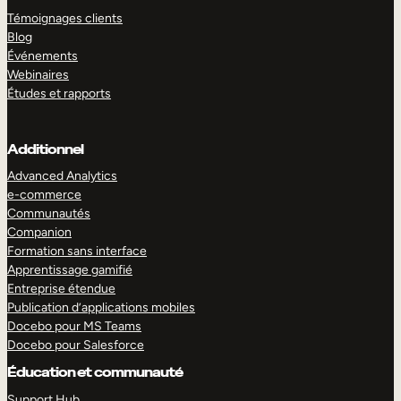
Témoignages clients
Blog
Événements
Webinaires
Études et rapports
Additionnel
Advanced Analytics
e-commerce
Communautés
Companion
Formation sans interface
Apprentissage gamifié
Entreprise étendue
Publication d’applications mobiles
Docebo pour MS Teams
Docebo pour Salesforce
Éducation et communauté
Support Hub