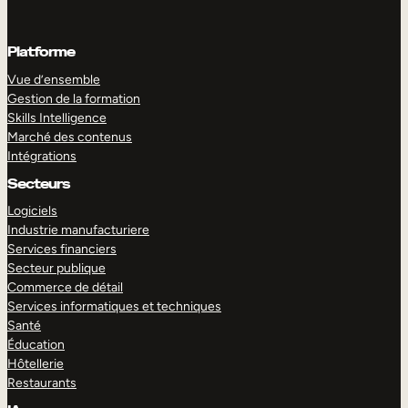
Platforme
Vue d’ensemble
Gestion de la formation
Skills Intelligence
Marché des contenus
Intégrations
Secteurs
Logiciels
Industrie manufacturiere
Services financiers
Secteur publique
Commerce de détail
Services informatiques et techniques
Santé
Éducation
Hôtellerie
Restaurants