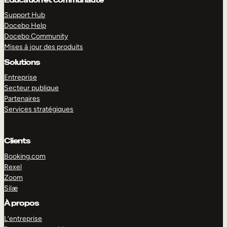
Support Hub
Docebo Help
Docebo Community
Mises à jour des produits
Solutions
Entreprise
Secteur publique
Partenaires
Services stratégiques
Clients
Booking.com
Rexel
Zoom
EXPLORER
DÉMO
Silæ
À propos
L’entreprise