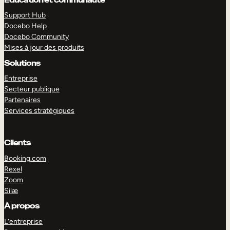
Support Hub
Docebo Help
Docebo Community
Mises à jour des produits
Solutions
Entreprise
Secteur publique
Partenaires
Services stratégiques
Clients
Booking.com
Rexel
Zoom
EXPLORER
DÉMO
Silæ
À propos
L’entreprise