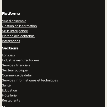
Platforme
Vue d’ensemble
Gestion de la formation
Skills Intelligence
Marché des contenus
Intégrations
Secteurs
Logiciels
Industrie manufacturiere
Services financiers
Secteur publique
Commerce de détail
Services informatiques et techniques
Santé
Éducation
Hôtellerie
Restaurants