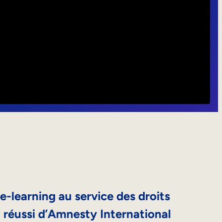
-learning au service des droits
i réussi d’Amnesty International