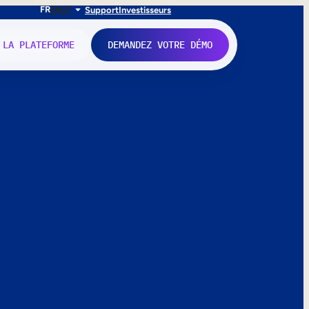
FR
EN
IT
Support
Investisseurs
 LA PLATEFORME
DEMANDEZ VOTRE DÉMO
nne.