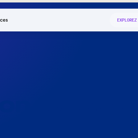
ces
EXPLOREZ
és
on fonctio
té
e
 preuve.