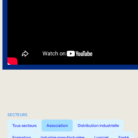
SECTEURS
Tous secteurs
Association
Distribution industrielle
Formation
Industrie manufacturière
Logiciel
Santé