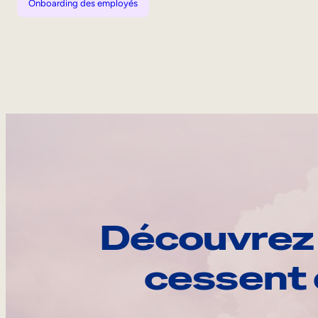
Onboarding des employés
Découvrez 
cessent 