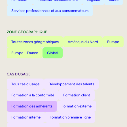
Services professionnels et aux consommateurs
ZONE GÉOGRAPHIQUE
Toutes zones géographiques
Amérique du Nord
Europe
Europe – France
Global
CAS D’USAGE
Tous cas d'usage
Développement des talents
Formation à la conformité
Formation client
Formation des adhérents
Formation externe
Formation interne
Formation première ligne