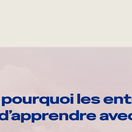
pourquoi les ent
d’apprendre av