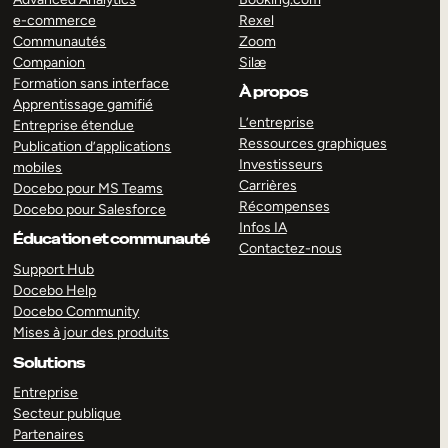
e-commerce
Rexel
Communautés
Zoom
Companion
Silæ
Formation sans interface
À propos
Apprentissage gamifié
L’entreprise
Entreprise étendue
Ressources graphiques
Publication d’applications
Investisseurs
mobiles
Carrières
Docebo pour MS Teams
Récompenses
Docebo pour Salesforce
Infos IA
Éducation et communauté
Contactez-nous
Support Hub
Docebo Help
Docebo Community
Mises à jour des produits
Solutions
Entreprise
Secteur publique
Partenaires