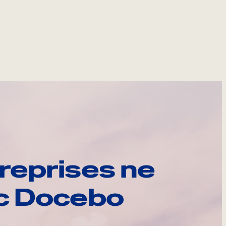
reprises ne
ec Docebo