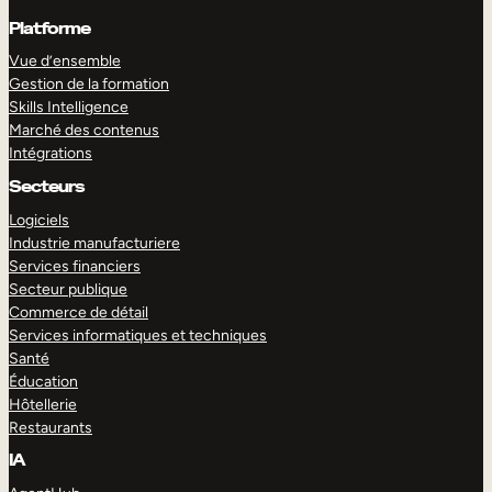
Platforme
Vue d’ensemble
Gestion de la formation
Skills Intelligence
Marché des contenus
Intégrations
Secteurs
Logiciels
Industrie manufacturiere
Services financiers
Secteur publique
Commerce de détail
Services informatiques et techniques
Santé
Éducation
Hôtellerie
Restaurants
IA