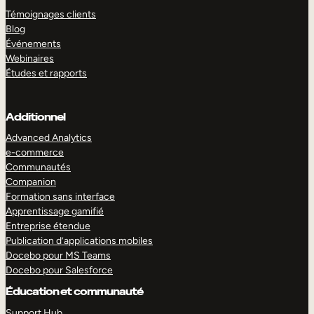
Témoignages clients
Blog
Événements
Webinaires
Études et rapports
Additionnel
Advanced Analytics
e-commerce
Communautés
Companion
Formation sans interface
Apprentissage gamifié
Entreprise étendue
Publication d’applications mobiles
Docebo pour MS Teams
Docebo pour Salesforce
Éducation et communauté
Support Hub