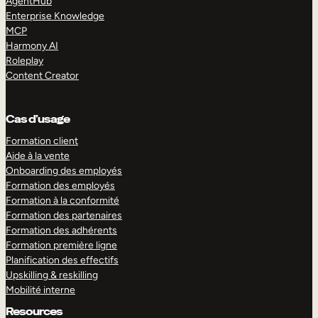
AgentHub
Enterprise Knowledge
MCP
Harmony AI
Roleplay
Content Creator
Cas d’usage
Formation client
Aide à la vente
Onboarding des employés
Formation des employés
Formation à la conformité
Formation des partenaires
Formation des adhérents
Formation première ligne
Planification des effectifs
Upskilling & reskilling
Mobilité interne
Resources