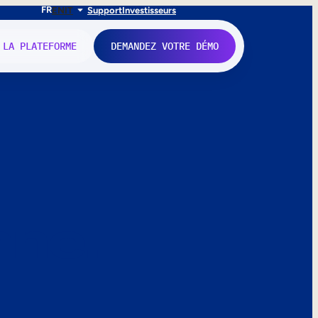
FR
EN
IT
Support
Investisseurs
 LA PLATEFORME
DEMANDEZ VOTRE DÉMO
nne.