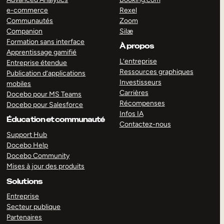
e-commerce
Rexel
Communautés
Zoom
Companion
Silæ
Formation sans interface
À propos
Apprentissage gamifié
L’entreprise
Entreprise étendue
Ressources graphiques
Publication d’applications
Investisseurs
mobiles
Carrières
Docebo pour MS Teams
Récompenses
Docebo pour Salesforce
Infos IA
Éducation et communauté
Contactez-nous
Support Hub
Docebo Help
Docebo Community
Mises à jour des produits
Solutions
Entreprise
Secteur publique
Partenaires