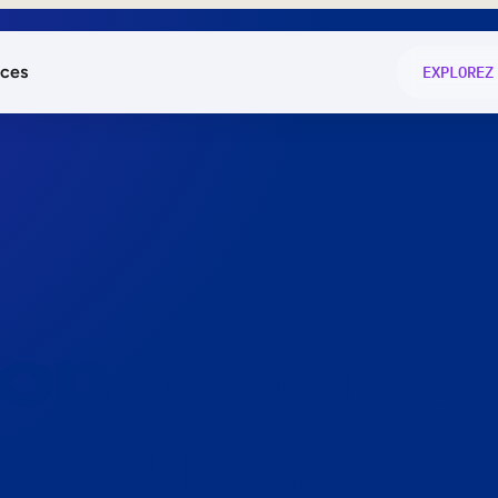
ces
EXPLOREZ
és
on fonctio
té
e
 preuve.