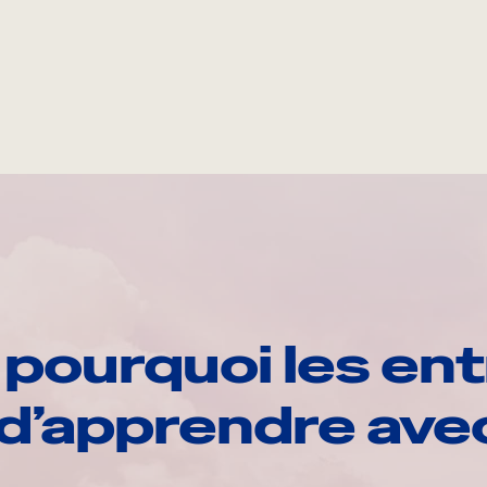
pourquoi les ent
d’apprendre av