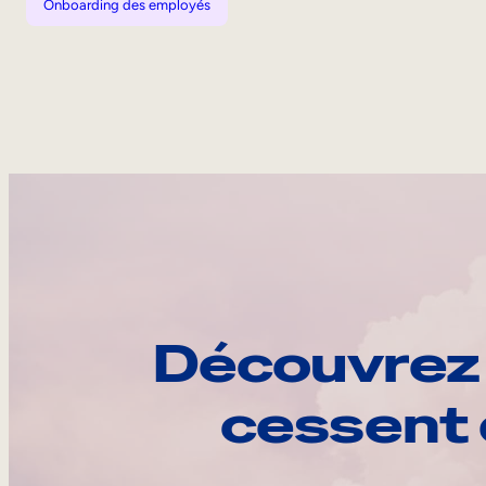
Onboarding des employés
Découvrez 
cessent 