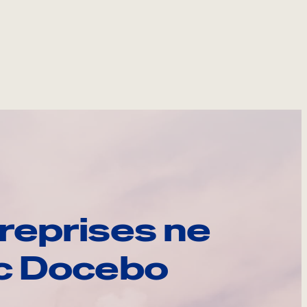
reprises ne
ec Docebo