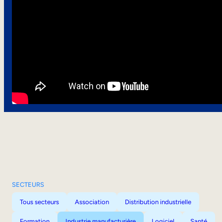
SECTEURS
Tous secteurs
Association
Distribution industrielle
Formation
Industrie manufacturière
Logiciel
Santé