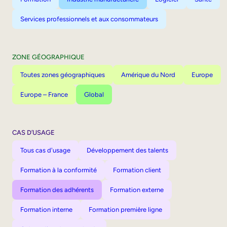
Services professionnels et aux consommateurs
ZONE GÉOGRAPHIQUE
Toutes zones géographiques
Amérique du Nord
Europe
Europe – France
Global
CAS D’USAGE
Tous cas d'usage
Développement des talents
Formation à la conformité
Formation client
Formation des adhérents
Formation externe
Formation interne
Formation première ligne