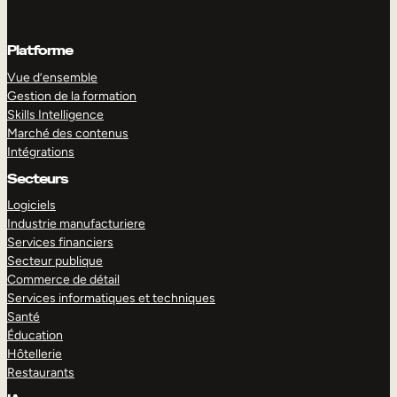
Platforme
Vue d’ensemble
Gestion de la formation
Skills Intelligence
Marché des contenus
Intégrations
Secteurs
Logiciels
Industrie manufacturiere
Services financiers
Secteur publique
Commerce de détail
Services informatiques et techniques
Santé
Éducation
Hôtellerie
Restaurants