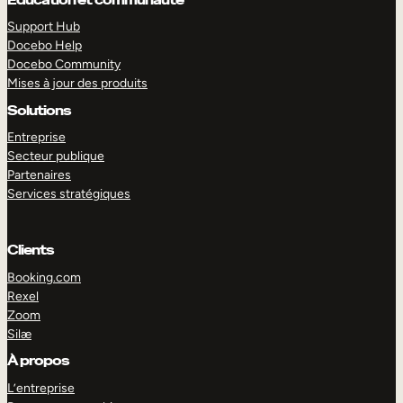
Support Hub
Docebo Help
Docebo Community
Mises à jour des produits
Solutions
Entreprise
Secteur publique
Partenaires
Services stratégiques
Clients
Booking.com
Rexel
Zoom
EXPLORER
DÉMO
Silæ
À propos
L’entreprise