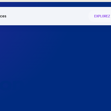
ces
EXPLOREZ
és
on fonctio
té
e
 preuve.