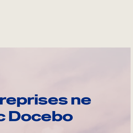
reprises ne
ec Docebo