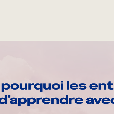
pourquoi les ent
d’apprendre av