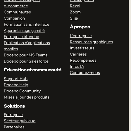
e-commerce
Rexel
Communautés
Zoom
Companion
Silæ
Formation sans interface
À propos
Apprentissage gamifié
L’entreprise
Entreprise étendue
Ressources graphiques
Publication d’applications
Investisseurs
mobiles
Carrières
Docebo pour MS Teams
Récompenses
Docebo pour Salesforce
Infos IA
Éducation et communauté
Contactez-nous
Support Hub
Docebo Help
Docebo Community
Mises à jour des produits
Solutions
Entreprise
Secteur publique
Partenaires