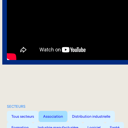
SECTEURS
Tous secteurs
Association
Distribution industrielle
Formation
Industrie manufacturière
Logiciel
Santé