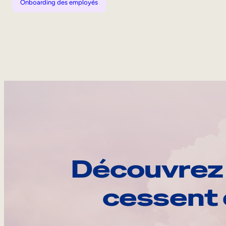
Onboarding des employés
Découvrez 
cessent 