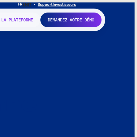
FR
EN
IT
Support
Investisseurs
 LA PLATEFORME
DEMANDEZ VOTRE DÉMO
nne.