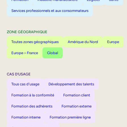
Services professionnels et aux consommateurs
ZONE GÉOGRAPHIQUE
Toutes zones géographiques
Amérique du Nord
Europe
Europe – France
Global
CAS D’USAGE
Tous cas d'usage
Développement des talents
Formation à la conformité
Formation client
Formation des adhérents
Formation externe
Formation interne
Formation première ligne