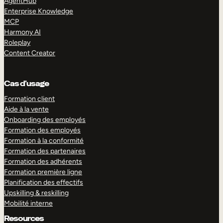
AgentHub
Enterprise Knowledge
MCP
Harmony AI
Roleplay
Content Creator
Cas d’usage
Formation client
Aide à la vente
Onboarding des employés
Formation des employés
Formation à la conformité
Formation des partenaires
Formation des adhérents
Formation première ligne
Planification des effectifs
Upskilling & reskilling
Mobilité interne
Resources