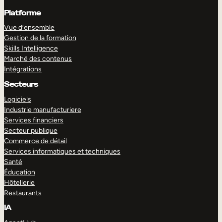
Platforme
Vue d’ensemble
Gestion de la formation
Skills Intelligence
Marché des contenus
Intégrations
Secteurs
Logiciels
Industrie manufacturiere
Services financiers
Secteur publique
Commerce de détail
Services informatiques et techniques
Santé
Éducation
Hôtellerie
Restaurants
IA