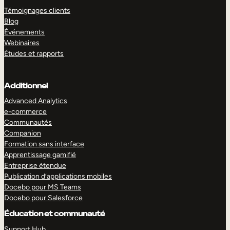
Témoignages clients
Blog
Événements
Webinaires
Études et rapports
Additionnel
Advanced Analytics
e-commerce
Communautés
Companion
Formation sans interface
Apprentissage gamifié
Entreprise étendue
Publication d’applications mobiles
Docebo pour MS Teams
Docebo pour Salesforce
Éducation et communauté
Support Hub