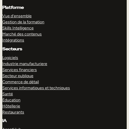
Platforme
Vue d’ensemble
Gestion de la formation
Skills Intelligence
Marché des contenus
Intégrations
Secteurs
Logiciels
Industrie manufacturiere
Services financiers
Secteur publique
Commerce de détail
Services informatiques et techniques
Santé
Éducation
Hôtellerie
Restaurants
IA