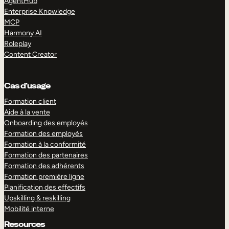
AgentHub
Enterprise Knowledge
MCP
Harmony AI
Roleplay
Content Creator
Cas d’usage
Formation client
Aide à la vente
Onboarding des employés
Formation des employés
Formation à la conformité
Formation des partenaires
Formation des adhérents
Formation première ligne
Planification des effectifs
Upskilling & reskilling
Mobilité interne
Resources