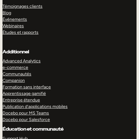
Témoignages clients
Blog
Événements
Webinaires
Études et rapports
Additionnel
Advanced Analytics
e-commerce
Communautés
Companion
Formation sans interface
Apprentissage gamifié
Entreprise étendue
Publication d’applications mobiles
Docebo pour MS Teams
Docebo pour Salesforce
Éducation et communauté
Support Hub