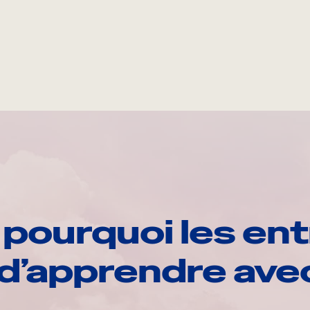
pourquoi les ent
d’apprendre av