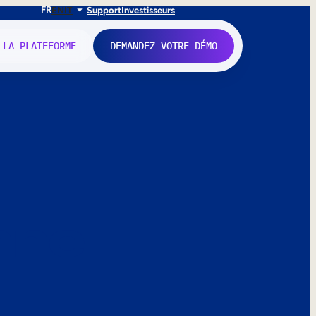
FR
EN
IT
Support
Investisseurs
 LA PLATEFORME
DEMANDEZ VOTRE DÉMO
nne.