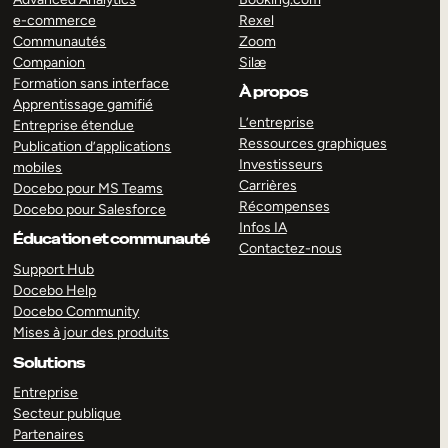
e-commerce
Rexel
Communautés
Zoom
Companion
Silæ
Formation sans interface
À propos
Apprentissage gamifié
L’entreprise
Entreprise étendue
Ressources graphiques
Publication d’applications
Investisseurs
mobiles
Carrières
Docebo pour MS Teams
Récompenses
Docebo pour Salesforce
Infos IA
Éducation et communauté
Contactez-nous
Support Hub
Docebo Help
Docebo Community
Mises à jour des produits
Solutions
Entreprise
Secteur publique
Partenaires