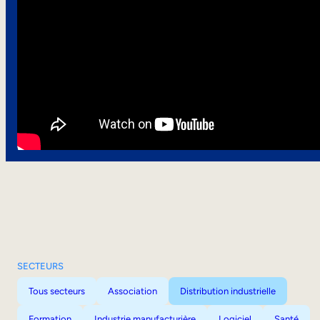
SECTEURS
Tous secteurs
Association
Distribution industrielle
Formation
Industrie manufacturière
Logiciel
Santé