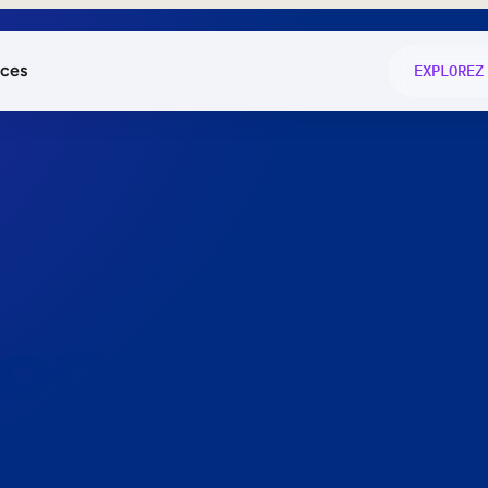
ces
EXPLOREZ
és
on fonctio
té
e
 preuve.