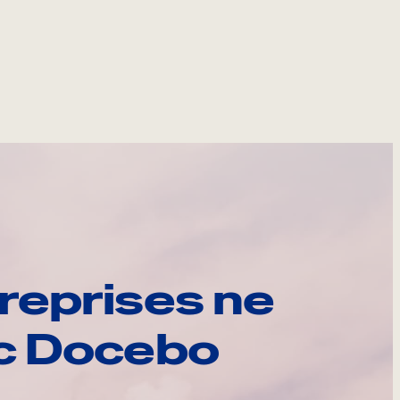
reprises ne
ec Docebo