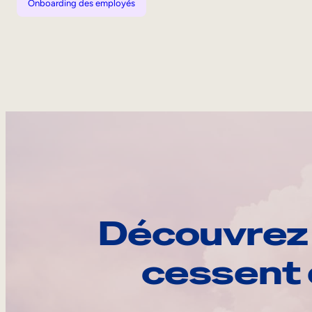
Onboarding des employés
Découvrez 
cessent 