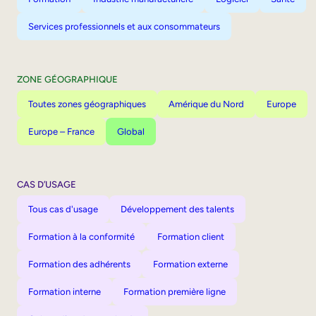
Services professionnels et aux consommateurs
ZONE GÉOGRAPHIQUE
Toutes zones géographiques
Amérique du Nord
Europe
Europe – France
Global
CAS D’USAGE
Tous cas d'usage
Développement des talents
Formation à la conformité
Formation client
Formation des adhérents
Formation externe
Formation interne
Formation première ligne